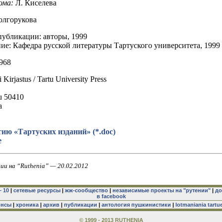
ома:
Л. Киселева
олгорукова
публикации: авторы, 1999
ие: Кафедра русской литературы Тартуского университета, 1999
968
 Kirjastus / Tartu University Press
tu 50410
a
ию «Тартуских изданий» (*.doc)
е
ии на “Ruthenia” — 20.02.2012
– 10
|
сетевые ресурсы
|
жж-сообщество
|
независимые проекты на "рутении"
|
до
в facebook
онсы
|
хроника
|
архив
|
публикации
|
антология пушкинистики
|
lotmaniania tartu
© 1999 - 2013 RUTHENIA