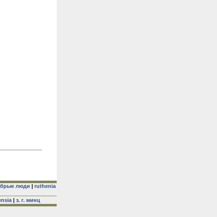
брые люди
|
ruthenia
ensia
|
з. г. минц