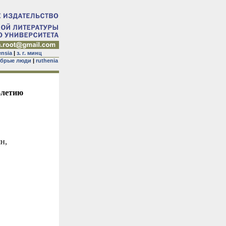
ensia
|
з. г. минц
брые люди
|
ruthenia
-летию
н,