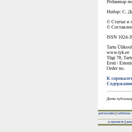
Редактор т
Набор:
С. Д
© Статьи и 
© Составлен
ISSN 1024-3
Tartu Ülikooli
www.tyk.ee
Tiigi 78, Tar
Eesti / Estoni
Order no.
К сорокалет
Содержани
Дата публикац
personalia
|
ruthenia 
о проекте
|
ан