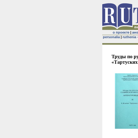
о проекте
|
ан
personalia
|
ruthenia 
Труды по ру
«Тартуских