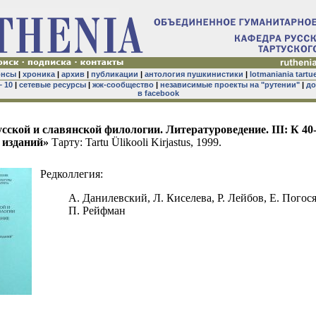
онсы
|
хроника
|
архив
|
публикации
|
антология пушкинистики
|
lotmaniania tartu
– 10
|
сетевые ресурсы
|
жж-сообщество
|
независимые проекты на "рутении"
|
до
в facebook
сской и славянской филологии. Литературоведение. III: К 40
 изданий»
Тарту: Tartu Ülikooli Kirjastus, 1999.
Редколлегия:
А. Данилевский, Л. Киселева, Р. Лейбов, Е. Погося
П. Рейфман