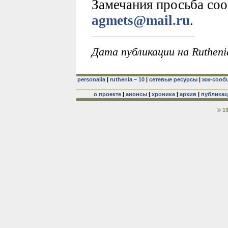
Замечания просьба соо
agmets@mail.ru
.
Дата публикации на Rutheni
personalia
|
ruthenia – 10
|
сетевые ресурсы
|
жж-сооб
о проекте
|
анонсы
|
хроника
|
архив
|
публика
© 1