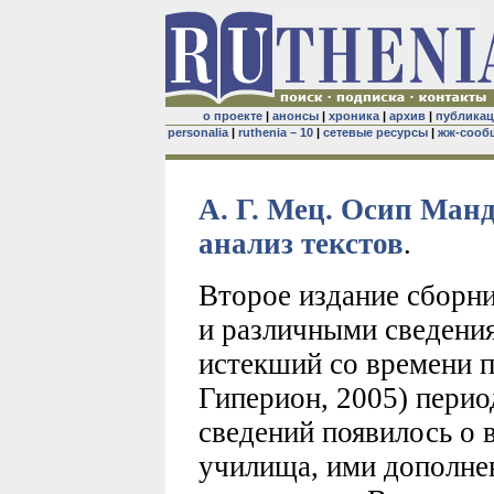
о проекте
|
анонсы
|
хроника
|
архив
|
публика
personalia
|
ruthenia – 10
|
сетевые ресурсы
|
жж-сооб
А. Г. Мец. Осип Манд
анализ текстов
.
Второе издание сборн
и различными сведения
истекший со времени п
Гиперион, 2005) перио
сведений появилось о
училища, ими дополне