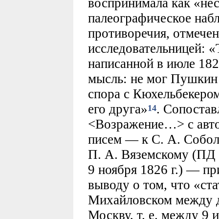
воспринимала как «нес
палеографическое набл
противоречия, отмечен
исследовательницей: «Т
написанной в июле 182
мысль: не мог Пушкин
спора с Кюхельбекером
его друга»
. Сопостав
14
<Возражение…> с авт
писем — к С. А. Собол
П. А. Вяземскому (ПД 
9 ноября 1826 г.) — пр
выводу о том, что «ста
Михайловском между д
Москву, т. е. между 9 и