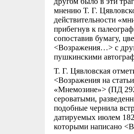
другом было в эти тра
мнению Т. Г. Цявловск
действительности «мни
прибегнув к палеограф
сопоставив бумагу, цве
<Возражения…> с друг
пушкинскими автограф
Т. Г. Цявловская отмет
<Возражения на статьи
«Мнемозине»> (ПД 292
сероватыми, разведенн
подобные чернила встр
датируемых июлем 1826
которыми написано <