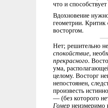
что и способствует
Вдохновение нужно 
геометрии. Критик
восторгом.
Нет; решительно 
спокойствие
, необ
прекрасного
. Вост
ума, располагающей
целому. Восторг н
непостоянен, следс
произвесть истинн
— (без которого не
Гомер
неизмеримо 