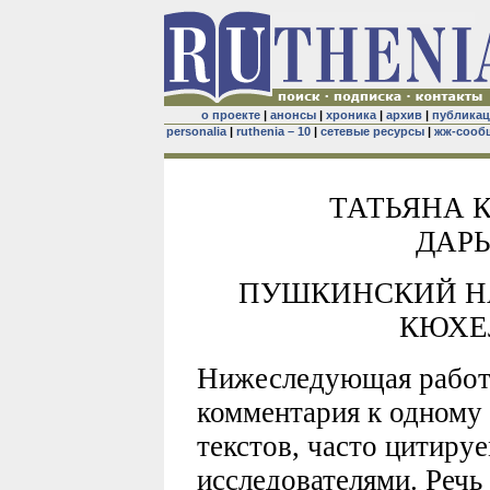
о проекте
|
анонсы
|
хроника
|
архив
|
публика
personalia
|
ruthenia – 10
|
сетевые ресурсы
|
жж-сооб
ТАТЬЯНА 
ДАРЬ
ПУШКИНСКИЙ Н
КЮХЕ
Нижеследующая работа
комментария к одному
текстов, часто цитиру
исследователями. Речь