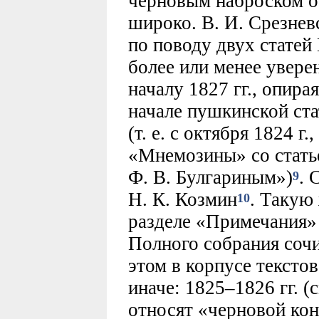
черновым наброском о
широко. В. И. Срезнев
по поводу двух статей
более или менее увере
началу 1827 гг., опир
начале пушкинской ста
(т. е. с октября 1824 г.
«Мнемозины» со стать
Ф. В. Булгариным»)
. 
9
Н. К. Козмин
. Такую
10
разделе «Примечания»
Полного собрания сочи
этом в корпусе текст
иначе: 1825–1826 гг. (с
относят «черновой кон