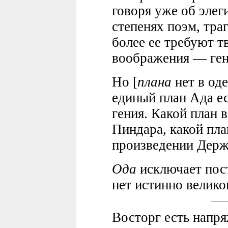
говоря уже об элег
степенях поэм, траг
более ее требуют тв
воображения — ген
Но [
плана
нет в од
единый план Ада ес
гения. Какой план 
Пиндара, какой пла
произведении Держ
Ода
исключает пост
нет истинно велико
Восторг есть напря