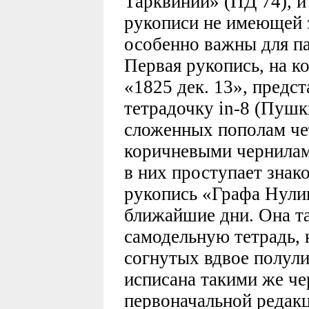
Тарквиний» (ПД 74), и
рукописи не имеющей з
особенно важны для п
Первая рукопись, на к
«1825 дек. 13», предс
тетрадочку in-8 (Пушк
сложенных пополам чет
коричневыми чернилам
в них проступает знак
рукопись «Графа Нулин
ближайшие дни. Она т
самодельную тетрадь, н
согнутых вдвое полули
исписана такими же че
первоначальной редакц