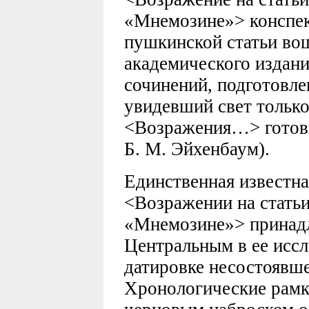
«Мнемозине»> конспек
пушкинской статьи во
академического издан
сочинений, подготовле
увидевший свет только 
<Возражения…> готови
Б. М. Эйхенбаум).
Единственная известна
<Возражении на статьи
«Мнемозине»> принадл
Центральным в ее иссл
датировке несостоявш
Хронологические рамк