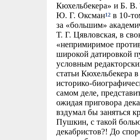
Кюхельбекера» и Б. В
Ю. Г. Оксман
в 10-то
12
за «большим» академи
Т. Г. Цявловская, в св
«непримиримое против
широкой датировкой п
условным редакторски
статьи Кюхельбекера 
историко-биографичес
самом деле, представи
ожидая приговора дека
вздумал бы заняться к
Пушкин, с такой боль
декабристов?! До спор