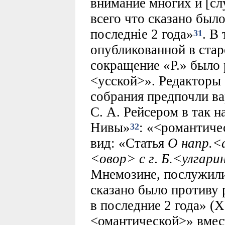
внимание многих и [с
всего что сказано было
последнiе 2 года»
. В
31
опубликованной в стар
сокращение «Р.» было 
<усской>». Редакторы 
собрания предпочли в
С. А. Рейсером в так 
Нивы»
: «<романтиче
32
вид: «Статья
О напр.<
<овор> с г
.
Б.<улгари
Мнемозине, послужили
сказано было противу
в последние 2 года» (X
<омантической>» вмест