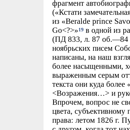
фрагмент автобиограф
(«Кстати замечательна
из «Beralde prince Savo
Go<?>»
в одной из р
19
(ПД 833, л. 87 об.—84 
ноябрьских писем Соб
написаны, на наш взгл
более насыщенными, хо
выраженным серым отт
текста они куда более
<Возражения…> и рукоп
Впрочем, вопрос не св
цвета, субъективному 
права: летом 1826 г. 
с другом, когда тот на