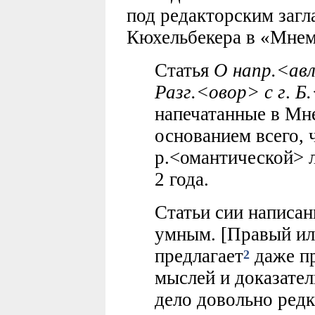
под редакторским загл
Кюхельбекера в «Мнем
Статья
О напр.<авл
Разг.<овор> с г
.
Б.
напечатанные в Мн
основанием всего, 
р.<омантической> 
2 года.
Статьи сии написа
умным. [Правый или
предлагает
даже пр
2
мыслей и доказател
дело довольно редк