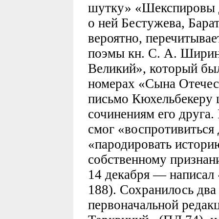
шутку» «Шекспировы д
о ней Бестужева, Бара
вероятно, перечитывае
поэмы кн. С. А. Шири
Великий», который был
номерах «Сына Отечест
письмо Кюхельбекеру 
сочинениям его друга.
смог «воспротивитьс
«пародировать историю
собственному признани
14 декабря — написал 
188). Сохранилось два
первоначальной редак