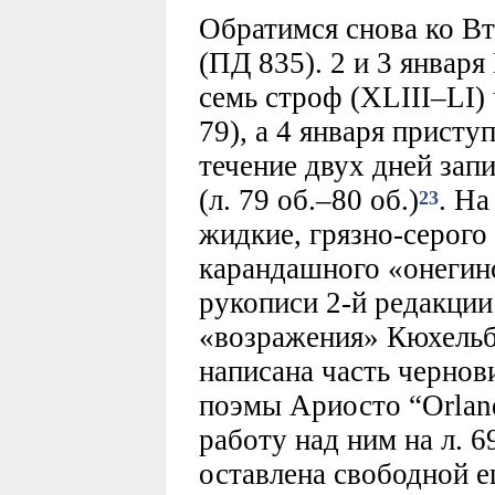
Обратимся снова ко Вт
(ПД 835). 2 и 3 январ
семь строф (XLIII–LI) 
79), а 4 января присту
течение двух дней зап
(л. 79 об.–80 об.)
. На
23
жидкие, грязно-серого
карандашного «онегинск
рукописи 2-й редакции
«возражения» Кюхельбе
написана часть чернов
поэмы Ариосто “Orland
работу над ним на л. 6
оставлена свободной ещ