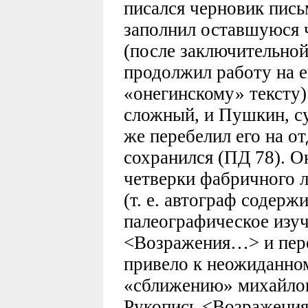
писался черновик пись
заполнил оставшуюся 
(после заключительной
продолжил работу на е
«онегинскому» тексту)
сложный, и Пушкин, су
же перебелил его на о
сохранился (ПД 78). О
четверки фабричного 
(т. е. автограф содерж
палеографическое изу
<Возражения…> и пере
привело к неожиданном
«сближению» михайлов
Рукопись <Возражени