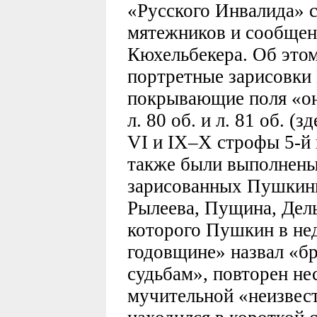
«Русского Инвалида» 
мятежников и сообщен
Кюхельбекера. Об этом
портретные зарисовки
покрывающие поля «он
л. 80 об. и л. 81 об. 
VI и IX–X строфы 5-й 
также были выполнены
зарисованных Пушкины
Рылеева, Пущина, Дел
которого Пушкин в не
годовщине» назвал «бр
судьбам», повторен не
мучительной «неизвест