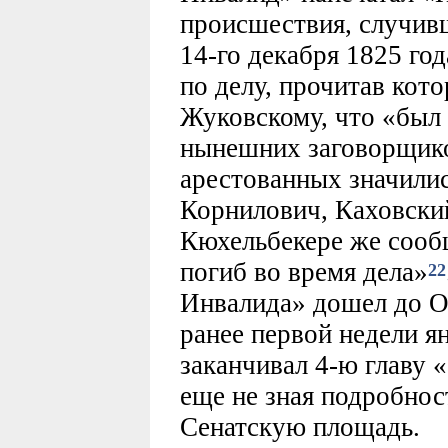
происшествия, случив
14-го декабря 1825 го
по делу, прочитав ко
Жуковскому, что «был 
нынешних заговорщиков
арестованных значилис
Корнилович, Каховски
Кюхельбекере же сообщ
погиб во время дела»
22
Инвалида» дошел до Оп
ранее первой недели я
заканчивал 4-ю главу «
еще не зная подробнос
Сенатскую площадь.