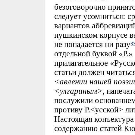
безоговорочно принят
следует усомниться: с
вариантов аббревиаций
пушкинском корпусе ва
не попадается ни разу
3
отдельной буквой «Р.
прилагательное «Русск
статьи должен читатьс
<авлении нашей поэзи
<улгариным>
, напеча
послужили основанием 
противу Р.<усской> ли
Настоящая конъектура 
содержанию статей Кю