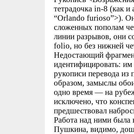
тетрадочка in-8 (как 
“Orlando furioso”>). О
сложенных пополам че
линии разрывов, они с
folio, но без нижней ч
Недостающий фрагмент
идентифицировать: им 
рукописи перевода из
образом, замыслы обои
одно время — на рубеж
исключено, что консп
предшествовал наброск
Работа над ними была
Пушкина, видимо, дош