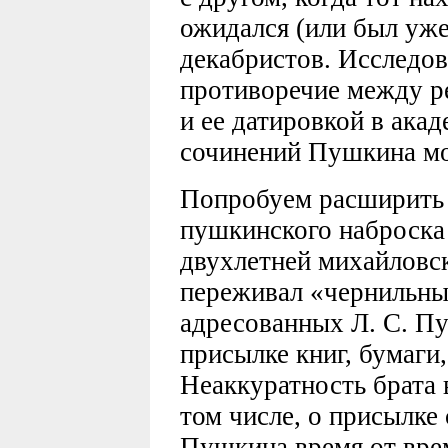
ожидался (или был уже
декабристов. Исследов
противоречие между ре
и ее датировкой в ака
сочинений Пушкина мо
Попробуем расширить 
пушкинского наброска
двухлетней михайловс
переживал «чернильный
адресованных Л. С. Пу
присылке книг, бумаги,
Неаккуратность брата 
том числе, о присылке 
Пушкина время от вре