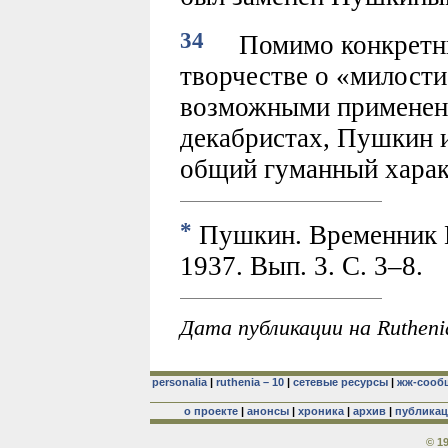
34
Помимо конкретных
творчестве о «милости
возможными применени
декабристах, Пушкин и
общий гуманный характ
*
Пушкин. Временник П
1937. Вып. 3. С. 3–8.
Дата публикации на Rutheni
personalia
|
ruthenia – 10
|
сетевые ресурсы
|
жж-сооб
о проекте
|
анонсы
|
хроника
|
архив
|
публика
© 1