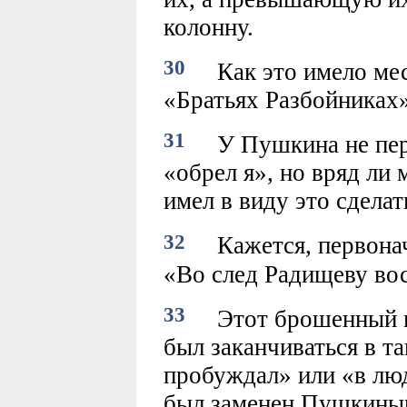
колонну.
30
Как это имело мест
«Братьях Разбойниках»
31
У Пушкина не пере
«обрел я», но вряд ли 
имел в виду это сделат
32
Кажется, первонача
«Во след Радищеву вос
33
Этот брошенный ва
был заканчиваться в та
пробуждал» или «в люд
был заменен Пушкиным