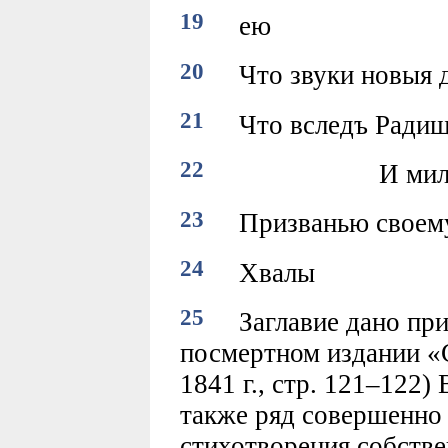
19
ею
20
Что звуки новыя д
21
Что вследъ Радищ
22
И милосерд
23
Призванью своему
24
Хвалы
25
Заглавие дано при 
посмертном издании «
1841 г., стр. 121–122
также ряд совершенно
стихотворения собств