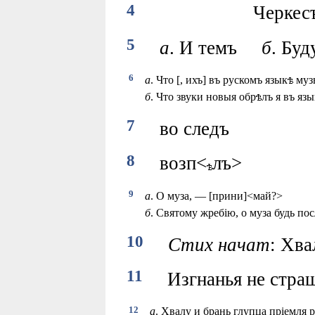
4
Черкесъ [и] ки
5
а
. И темъ
б
. Буд
6
а
.
Что [, ихъ] въ рускомъ язык
музы
б
.
Что звуки новыя обр
лъ я въ язы
7
во следъ
8
возп<
лъ>
9
а
.
О муза, — [прини]<май?>
б
.
Святому жребiю, о муза будь по
10
Стих начат
: Хва
11
Изгнанья не страша
12
а
.
Хвалу и брань глупца прiемля 