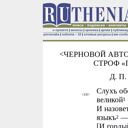
о проекте
|
анонсы
|
хроника
|
архив
|
публика
personalia
|
ruthenia – 10
|
сетевые ресурсы
|
жж-сооб
<ЧЕРНОВОЙ АВТО
СТРОФ 
Д. П
Слухъ об
<10>
великой
1
И назове
языкъ
2
[И горды