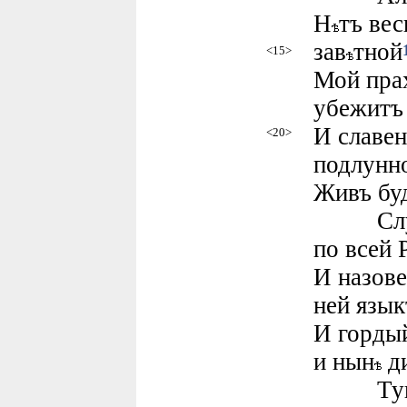
Н
тъ вес
зав
тной
<15>
Мой пра
убежит
И славен
<20>
подлунн
Живъ буд
Слухъ
по всей 
И назове
ней язык
И горды
и нын
д
Тунгу