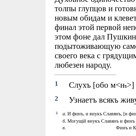
толпы глупцов и готов
новым обидам и клеве
финал этой первой неп
этом фоне дал Пушкин
подытоживающую самоо
своего века с грядущим
любезен народу.
1
Слухъ [обо м<н
>]
2
Узнаетъ всякъ живу
3
а
.
И финъ, и внукъ Славянъ, [и фи
б
.
Могущiй внукъ Славянъ и финъ
в
.
Финъ и Кир<ги