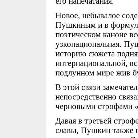
его напечатания.
Новое, небывалое сод
Пушкиным и в формулу
поэтическом каноне вс
узконациональная. Пу
историю сюжета подня
интернациональной, вс
подлунном мире жив бу
В этой связи замечате
непосредственно связ
черновыми строфами 
Давая в третьей строф
славы, Пушкин также в