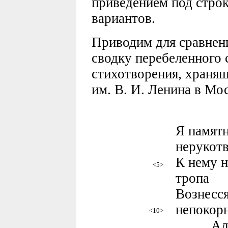
приведением под стро
вариантов.
Приводим для сравнен
сводку перебеленного 
стихотворения, хранящ
им. В. И. Ленина в Моск
Я памятн
нерукот
К нему н
<5>
тропа
Вознесс
непокор
<10>
Алекса