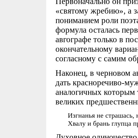
Первоначально он при
«святому жребию», а з
пониманием роли поэт
формула осталась перв
авгографе только в по
окончательному вариан
согласному с самим об
Наконец, в черновом 
дать красноречиво-му
аналогичных которым т
великих предшественн
Изгнанья не страшась, н
Хвалу и брань глупца 
Духовное одиночество 