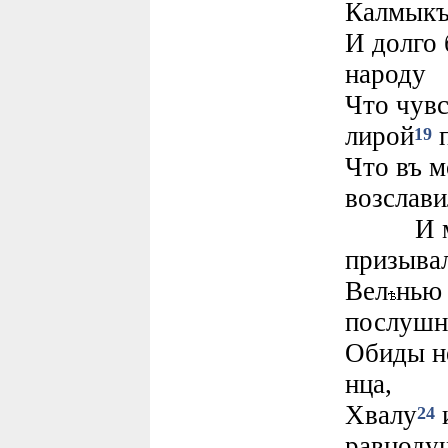
Калмыкъ
И долго 
народу
Что чувс
лирой
п
19
Что въ м
возслави
И мило
призыва
Вел
нью
послушн
Обиды не
нца,
Хвалу
и
24
равноду