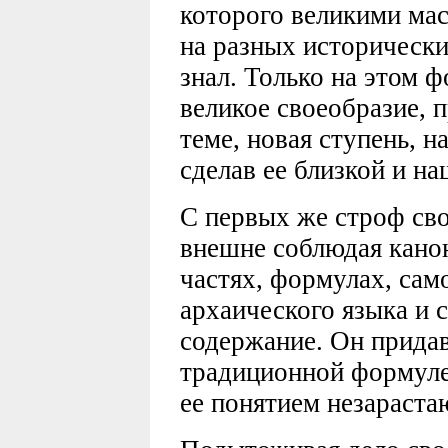
которого великими ма
на разных историческ
знал. Только на этом 
великое своеобразие,
теме, новая ступень, н
сделав ее близкой и на
С первых же строф св
внешне соблюдая канон
частях, формулах, сам
архаического языка и 
содержание. Он прида
традиционной формуле
ее понятием незараст