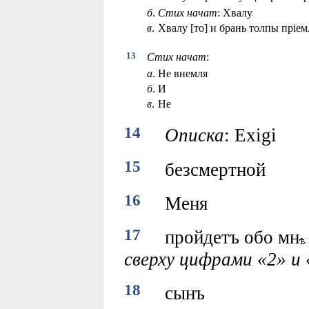
б
.
Стих начат
: Хвалу
в
.
Хвалу [то] и брань толпы прiе
13
Стих начат
:
а
.
Не внемля
б
.
И
в
.
Не
14
Описка
: Exigi
15
безсмертной
16
Меня
17
пройдетъ обо мн
сверху цифрами «2» и 
18
сынъ