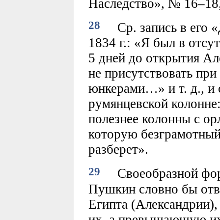
Наследство», № 16–18, 
28
Ср. запись в его «
1834 г.: «Я был в отсу
5 дней до открытия Ал
не присутствовать при
юнкерами…» и т. д., и
румянцевской колонне:
полезнее колонны с ор
которую безграмотный
разберет».
29
Своеобразной форм
Пушкин словно бы отв
Египта (Александрии), 
их, а превышающую и