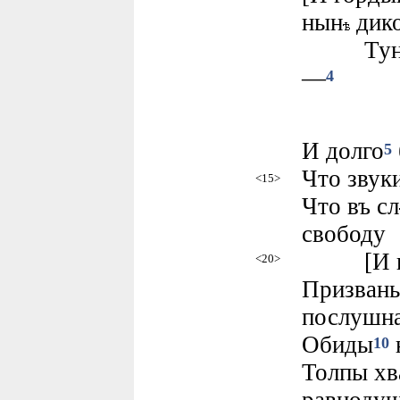
нын
дик
Тунгузъ
—
4
И долго
5
Что звук
<15>
Что въ сл
свободу
[И п
<20>
Призвань
послушн
Обиды
н
10
Толпы хв