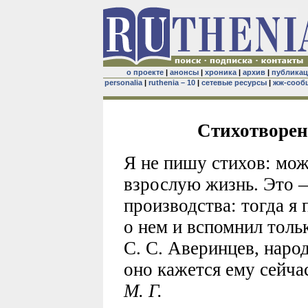
о проекте
|
анонсы
|
хроника
|
архив
|
публика
personalia
|
ruthenia – 10
|
сетевые ресурсы
|
жж-сооб
Стихотворен
Я не пишу стихов: мож
взрослую жизнь. Это 
производства: тогда я
о нем и вспомнил толь
С. С. Аверинцев, народ
оно кажется ему сейча
М. Г.