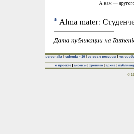
А нам — другого 
*
Alma mater: Студенчес
Дата публикации на Rutheni
personalia
|
ruthenia – 10
|
сетевые ресурсы
|
жж-сооб
о проекте
|
анонсы
|
хроника
|
архив
|
публика
© 1