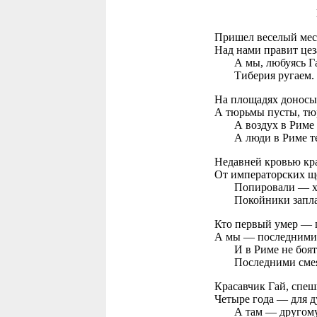
Пришел веселый мес
Над нами правит цез
А мы, любуясь Га
Тиберия ругаем.
На площадях доносы
А тюрьмы пусты, тю
А воздух в Риме 
А люди в Риме те
Недавней кровью кра
От императорских щ
Попировали — хв
Покойники заплат
Кто первый умер — г
А мы — последними
И в Риме не боят
Последними смея
Красавчик Гай, спеш
Четыре года — для д
А там — другому 