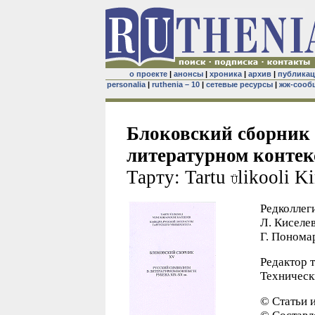
о проекте
|
анонсы
|
хроника
|
архив
|
публика
personalia
|
ruthenia – 10
|
сетевые ресурсы
|
жж-сооб
Блоковский сборник 
литературном контек
Тарту: Tartu
likooli Ki
Редколлеги
Л. Киселев
Г. Понома
Редактор 
Техническ
© Статьи 