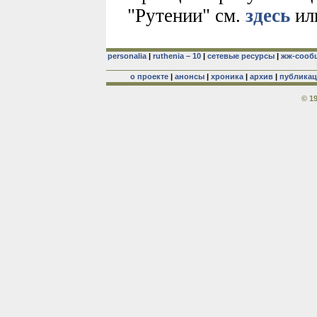
"Рутении" см.
здесь
ил
personalia
|
ruthenia – 10
|
сетевые ресурсы
|
жж-сооб
о проекте
|
анонсы
|
хроника
|
архив
|
публика
© 1