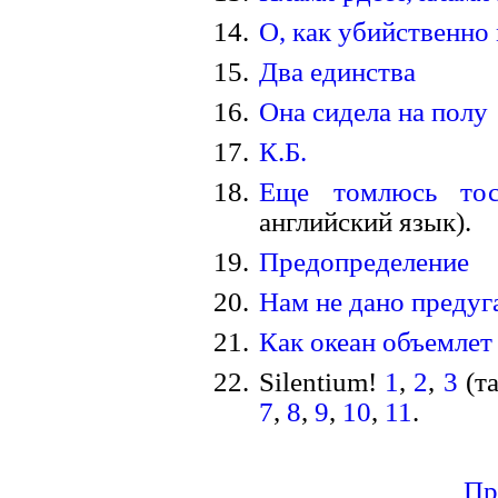
О, как убийственн
Два единства
Она сидела на полу
К.Б.
Еще томлюсь тос
английский язык).
Предопределение
Нам не дано предуг
Как океан объемлет
Silentium!
1
,
2
,
3
(та
7
,
8
,
9
,
10
,
11
.
Пр