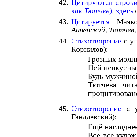
Цитируются строки
как Тютчев
)
;
здесь
о
Цитируется
Маяко
Анненский, Тютчев,
Стихотворение
с уп
Корнилов):
Грозных молн
Пей невкусны
Будь мужчино
Тютчева чита
процитировано
Стихотворение
с у
Гандлевский):
Ещё нагляднее
Все-все худож