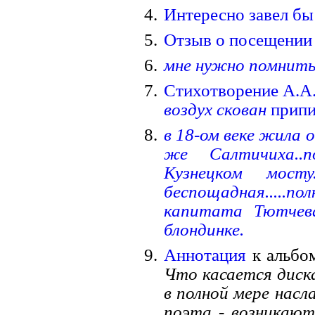
Интересно завел б
Отзыв о посещении
мне нужно помнить
Стихотворение А.А
воздух скован
припи
в 18-ом веке жила 
же Салтичиха..
Кузнецком мост
беспощадная...
капитата Тютчева
блондинке.
Аннотация
к альбо
Что касается диска
в полной мере нас
поэта - возникают