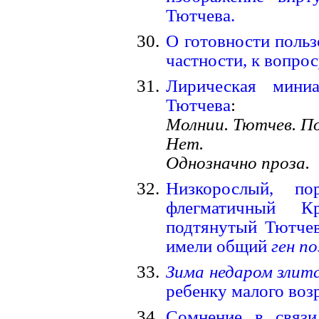
Тютчева.
О готовности пользо
частности, к вопрос
Лирическая мини
Тютчева
:
Молнии. Тютчев. По
Нет.
Однозначно проза.
Низкорослый, по
флегматичный К
подтянутый Тютчев
имели общий
ген п
Зима недаром злит
ребенку малого возр
Сомнение в свя