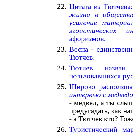
Цитата из Тютчева
жизни в обществе
усиление материа
эгоистических и
афоризмов.
Весна - единственн
Тютчев.
Тютчев назван
пользовавшихся ру
Широко расползша
интервью с медвед
- медвед, а ты слы
предугадать, как на
- а Тютчев кто? Тож
Туристический ма