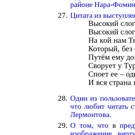
районе Нара-Фоминс
Цитата из выступл
Высокий слог
Высокий слог
На кой нам Т
Который, без
Путём ему до
Сворует у Ту
Споет ее – од
И вся страна 
Один из пользовате
что любит читать с
Лермонтова.
О том, что
в
пре
изображение вирт