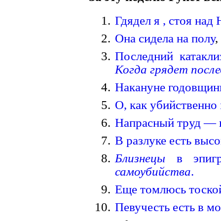
Гдядел я , стоя над
Она сидела на полу
,
Последний катакли
Когда грядет посл
Накануне годовщины
О, как убийственн
Напрасный труд — н
В разлуке есть высо
Близнецы
в эпигр
самоубийства
.
Еще томлюсь тоско
Певучесть есть в м