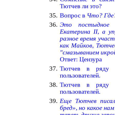
Тютчев ли это?
Вопрос в
Что? Где
Это постыдное 
Екатерина II, а уп
разное время учас
как Майков, Тютчев
"смазыванием икрой
Ответ: Цензура
Тютчев в ряду 
пользователей.
Тютчев в ряду 
пользователей.
Еще Тютчев писал
бред», но какое нам
теперь другие геро