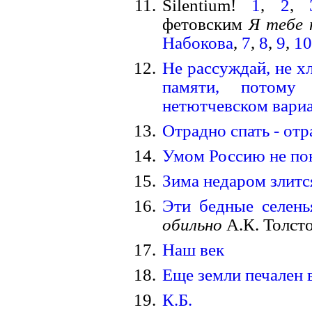
Silentium!
1
,
2
,
фетовским
Я тебе 
Набокова
,
7
,
8
,
9
,
10
Не рассуждай, не х
памяти, потому
нетютчевском вари
Отрадно спать - от
Умом Россию не по
Зима недаром злитс
Эти бедные селень
обильно
А.К. Толсто
Наш век
Еще земли печален 
К.Б.