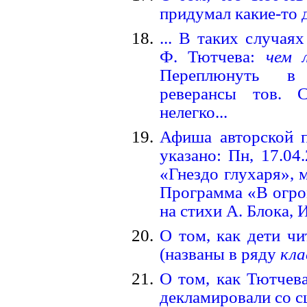
придумал какие-то д
... В таких случая
Ф. Тютчева:
чем 
Переплюнуть в 
реверансы тов. С
нелегко...
Афиша авторской пе
указано: Пн, 17.04
«Гнездо глухаря», 
Программа «В огро
на стихи А. Блока, 
О том, как дети ч
(названы в ряду
кла
О том, как Тютчев
декламировали со с