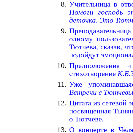
Учительница в отв
Помоги господь э
деточка. Это Тютч
Преподавательница
одному пользовате
Тютчева, сказав, ч
подойдут эмоциона
Предположения и
стихотворение
К.Б.
Уже упоминавшая
Встречи с Тютчевы
Цитата из сетевой э
посвященная Тыняно
о Тютчеве.
О концерте в Челя