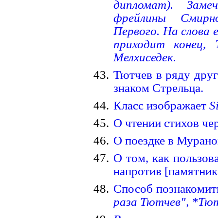
дипломат). Заме
фрейлины Смирн
Первого. На слова 
приходит конец, 
Мелхиседек.
Тютчев в ряду друг
знаком Стрельца.
Класс изображает
S
О чтении стихов че
О поездке в Мурано
О том, как пользов
напротив [памятник
Способ познакомит
раза Тютчев", *Тют