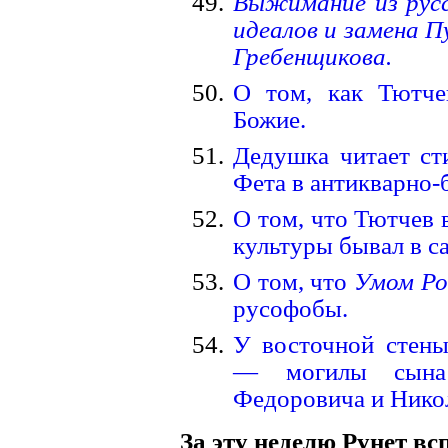
Выжимание из рус
идеалов и замена П
Гребенщикова.
О том, как Тютче
Божие.
Дедушка читает ст
Фета в антикварно-
О том, что Тютчев 
культуры бывал в с
О том, что
Умом Ро
русофобы.
У восточной стен
— могилы сына
Федоровича и Нико
За эту неделю Рунет вс