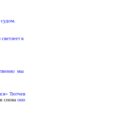
 судом.
 светлеет в
ственно мы
лся» Тютчев
и снова
оно