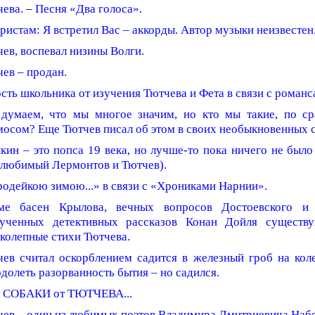
ева.
–
Песня «Два голоса».
ристам: Я встретил Вас – аккорды. Автор музыки неизвестен
ев, воспевал низины Волги.
ев – продан.
сть школьника от изучения Тютчева и Фета в связи с романс
думаем, что мы многое значим, но кто мы такие, по с
осом? Еще Тютчев писал об этом в своих необыкновенных с
ин – это попса 19 века, но лучше-то пока ничего не было 
 любимый Лермонтов и Тютчев).
одейкою зимою...» в связи с «Хрониками Нарнии».
ме басен Крылова, вечных вопросов Достоевского и 
рученных детективных рассказов Конан Дойля существ
колепные стихи Тютчева.
чев считал оскорблением садится в железный гроб на кол
долеть разорванность бытия – но садился.
 СОБАКИ от ТЮТЧЕВА...
чев – один из любимых поэтов Владимира Дмитриевича Набо