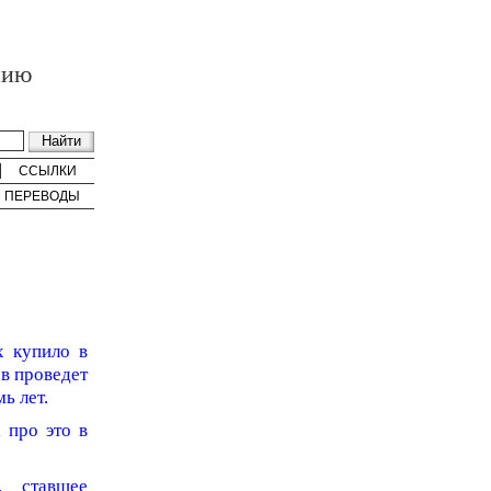
нию
ССЫЛКИ
ПЕРЕВОДЫ
х купило в
в проведет
ь лет.
 про это в
, ставшее