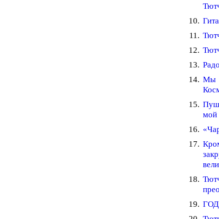
Тютч
Гита
Тютч
Тютч
Радо
Мы 
Косм
Пушк
мой
«Чар
Кро
зак
вели
Тют
прео
ГОД
Тют