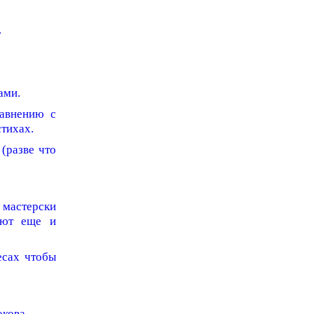
.
ами.
равнению с
тихах.
(разве что
мастерски
уют еще и
есах чтобы
кова.