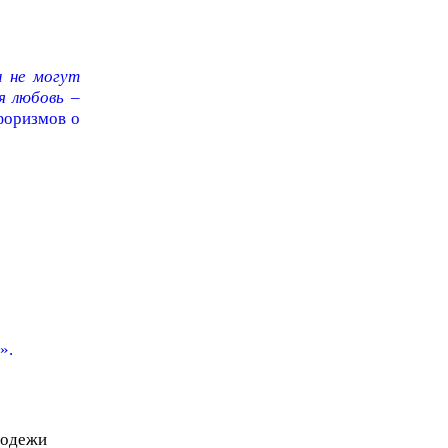
а не могут
я любовь –
форизмов о
».
лодежи