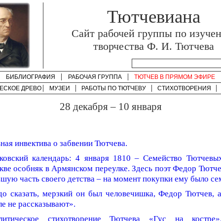
Тютчевиана
Cайт рабочей группы по изуче
творчества Ф. И. Тютчева
БИБЛИОГРАФИЯ
РАБОЧАЯ ГРУППА
ТЮТЧЕВ В ПРЯМОМ ЭФИРЕ
ЕСКОЕ ДРЕВО
МУЗЕИ
РАБОТЫ ПО
ТЮТЧЕВУ
СТИХОТВОРЕНИЯ
28 декабря – 10 января
ная инвектива о забвении Тютчева.
ковский календарь: 4 января 1810 – Семейство Тютчевы
ве особняк в Армянском переулке. Здесь поэт Федор Тютче
шую часть своего детства – на момент покупки ему было сем
о сказать, мерзкий он был человечишка, Федор Тютчев, а
е не рассказывают».
литическое стихотворение Тютчева «Гус на костре»