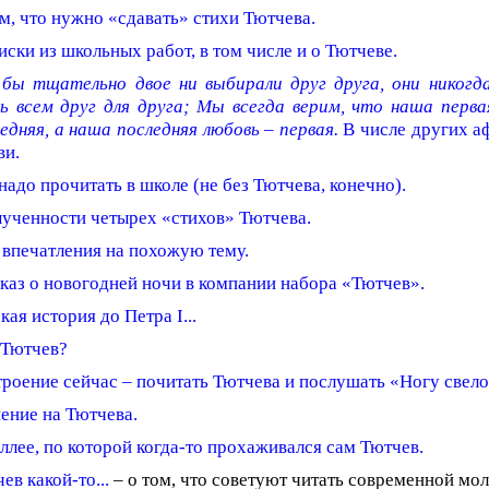
м, что нужно «сдавать» стихи Тютчева.
ски из школьных работ, в том числе и о Тютчеве.
 бы тщательно двое ни выбирали друг друга, они никогд
ь всем друг для друга; Мы всегда верим, что наша перва
едняя, а наша последняя любовь – первая.
В числе других а
ви.
надо прочитать в школе (не без Тютчева, конечно).
ученности четырех «стихов» Тютчева.
впечатления на похожую тему.
каз о новогодней ночи в компании набора «Тютчев».
кая история до Петра I...
 Тютчев?
роение сейчас – почитать Тютчева и послушать «Ногу свело
ение на Тютчева.
ллее, по которой когда-то прохаживался сам Тютчев.
ев какой-то...
– о том, что советуют читать современной мо