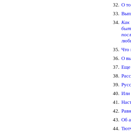
О то
Выпи
Как
быт
посл
люб
Что 
О вы
Еще 
Расс
Русс
Или
Наст
Равн
Об а
Тютч