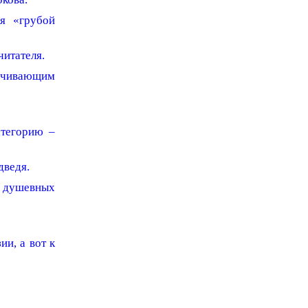
я «грубой
итателя.
аучивающим
атегорию –
дведя.
е душевных
ии, а вот к