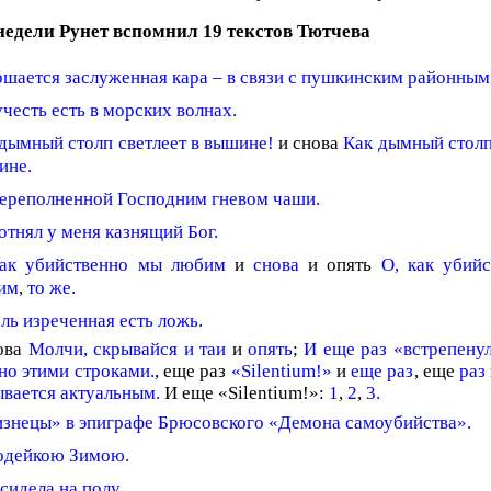
 недели Рунет вспомнил 19 текстов Тютчева
шается заслуженная кара – в связи с пушкинским районным
честь есть в морских волнах.
дымный столп светлеет в вышине!
и снова
Как дымный столп
ине.
переполненной Господним гневом чаши.
отнял у меня казнящий Бог.
как убийственно мы любим
и
снова
и опять
О, как убий
им
,
то же.
ь изреченная есть ложь.
ова
Молчи, скрывайся и таи
и
опять
;
И еще раз «встрепену
но этими строками.
, еще раз
«Silentium!»
и
еще раз
, еще
раз
ывается актуальным.
И еще «Silentium!»:
1
,
2
,
3.
изнецы» в эпиграфе Брюсовского «Демона самоубийства».
одейкою Зимою.
сидела на полу.