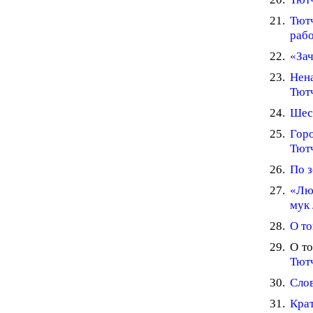
Тют
рабо
«Зач
Нена
Тютч
Шест
Гор
Тют
По з
«Люб
мук 
О то
О т
Тют
Слов
Крат