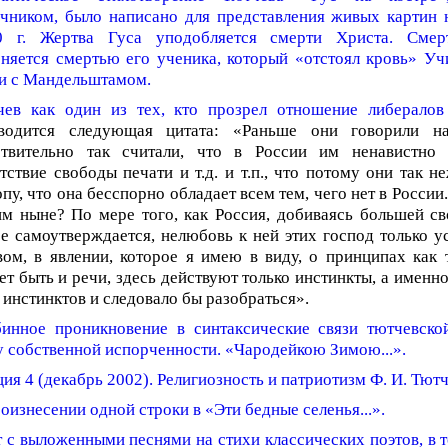
очником, было написано для представления живых картин 
0 г. Жертва Гуса уподобляется смерти Христа. Смер
няется смертью его ученика, который «отстоял кровь» Учи
зи с Мандельштамом.
чев как один из тех, кто прозрел отношение либералов
водится следующая цитата: «Раньше они говорили н
ствительно так считали, что в России им ненавистно 
тствие свободы печати и т.д. и т.п., что потому они так 
пу, что она бесспорно обладает всем тем, чего нет в России.
м ныне? По мере того, как Россия, добиваясь большей св
е самоутверждается, нелюбовь к ней этих господ только ус
ом, в явлении, которое я имею в виду, о принципах как 
т быть и речи, здесь действуют только инстинкты, а именн
 инстинктов и следовало бы разобраться».
бинное проникновение в синтаксические связи тютчевско
 собственной испорченности. «Чародейкою Зимою...».
ия 4 (декабрь 2002). Религиозность и патриотизм Ф. И. Тютч
оизнесении одной строки в «Эти бедные селенья...».
 с выложенными песнями на стихи классических поэтов, в т