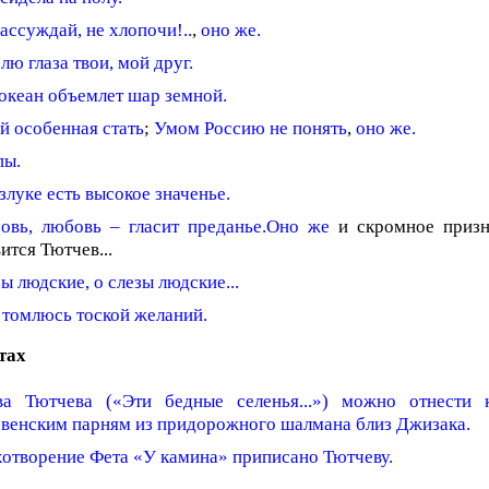
ассуждай, не хлопочи!..
,
оно же.
ю глаза твои, мой друг.
океан объемлет шар земной.
й особенная стать
;
Умом Россию не понять
,
оно же.
пы.
злуке есть высокое значенье.
овь, любовь – гласит преданье.
Оно же
и скромное призн
ится Тютчев...
ы людские, о слезы людские...
 томлюсь тоской желаний.
тах
ва Тютчева («Эти бедные селенья...») можно отнести 
евенским парням из придорожного шалмана близ Джизака.
отворение Фета «У камина» приписано Тютчеву.