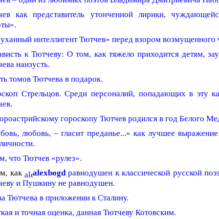
чев как представитель утонченной лирики, чуждающейс
ты».
уханный интеллигент Тютчев» перед взором возмущенного ч
висть к Тютчеву: О том, как тяжело приходится детям, з
ева наизусть.
ь томов Тютчева в подарок.
оскоп Стрельцов. Среди персоналий, попадающих в эту к
чев.
ороастрийскому гороскопу Тютчев родился в год Белого Ме
овь, любовь, – гласит преданье...» как лучшее выражени
личности.
м, что Тютчев «рулез».
ом, как
alexbogd
равнодушен к классической русской поэз
чеву и Пушкину не равнодушен.
а Тютчева в приложении к Сталину.
кая и точная оценка, данная Тютчеву Котовским.