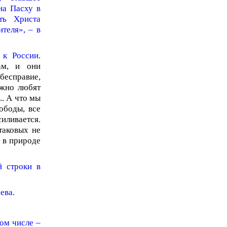
на Пасху в
ть Христа
теля», – в
 к России.
ам, и они
бесправие,
нежно любят
.. А что мы
ободы, все
иливается.
таковых не
о в природе
й строки в
ева.
ом числе –