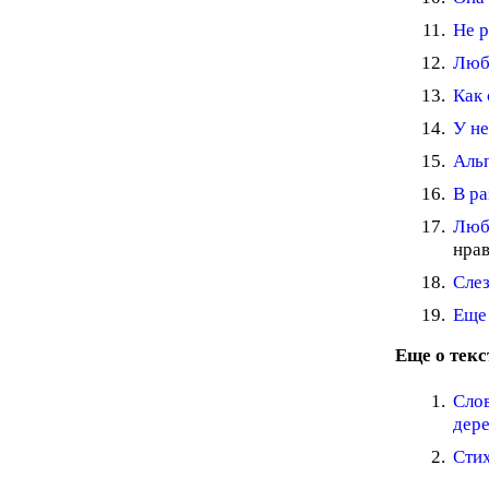
Не р
Любл
Как 
У не
Аль
В ра
Люб
нрав
Слез
Еще
Еще о текс
Сло
дер
Стих