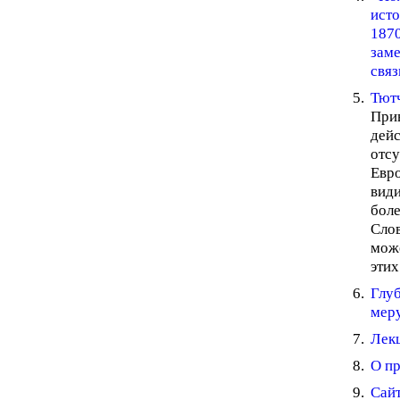
ист
187
заме
свя
Тют
При
дей
отсу
Евро
види
боле
Слов
може
этих
Глу
меру
Лекц
О пр
Сайт