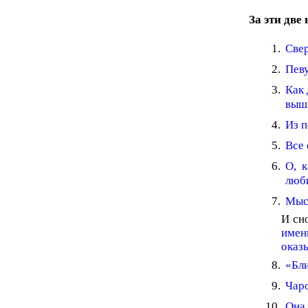
За эти две
Свер
Певу
Как 
выш
Из 
Все 
О, 
люб
Мысл
И сн
имен
оказ
«Бл
Чар
Она 