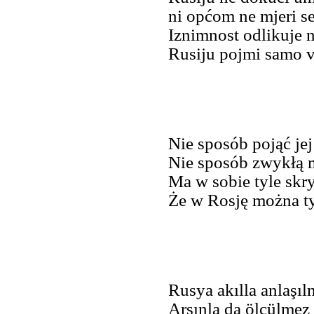
ni općom ne mjeri s
Iznimnost odlikuje n
Rusiju pojmi samo 
Nie sposób pojąć je
Nie sposób zwykłą m
Ma w sobie tyle skr
Że w Rosję można ty
Rusya akılla anlaşıl
Arşınla da ölçülmez