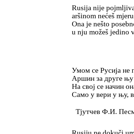
Rusija nije pojmljiv
aršinom nećeš mjeru 
Ona je nešto posebn
u nju možeš jedino v
Умом се Русиjа не 
Аршин за друге њу
На своj се начин о
Само у вери у њу, в
Тjутчев Ф.И. Песм
Rusiju ne dokuči um