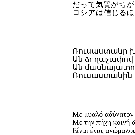
だって気質がちがう
ロシアは信じるほ
Ռուսաստանը խել
Ան ձողաչափով 
Ան մասնայատո
Ռուսաստա​​ն​ի​
Με μυαλό αδύνατον 
Με την πήχη κοινή δ
Είναι ένας ανώμαλος