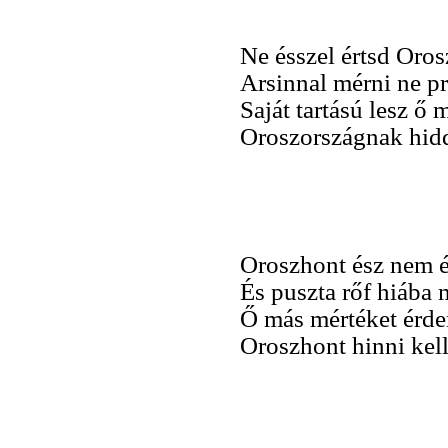
Ne ésszel értsd Oros
Arsinnal mérni ne p
Saját tartású lesz ő 
Oroszországnak hidd
Oroszhont ész nem ér
És puszta rőf hiába 
Ő más mértéket érde
Oroszhont hinni kell