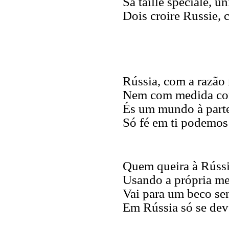
Sa taille spéciale, u
Dois croire Russie, 
Rússia, com a razão
Nem com medida co
És um mundo à part
Só fé em ti podemos 
Quem queira à Rúss
Usando a própria m
Vai para um beco se
Em Rússia só se deve