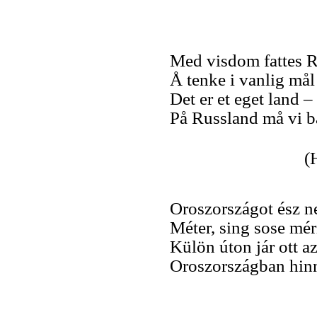
Med visdom fattes R
Å tenke i vanlig mål
Det er et eget land –
På Russland må vi ba
(
Oroszországot ész n
Méter, sing sose méri
Külön úton jár ott az
Oroszországban hinn