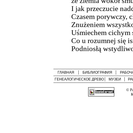
że ziemia wokół smut
I jak przeczucie na
Czasem porywczy, ch
Znużeniem wszystko
Uśmiechem cichym s
Co u rozumnej się is
Podniosłą wstydliwoś
ГЛАВНАЯ
БИБЛИОГРАФИЯ
РАБОЧ
ГЕНЕАЛОГИЧЕСКОЕ ДРЕВО
МУЗЕИ
РА
© Р
К