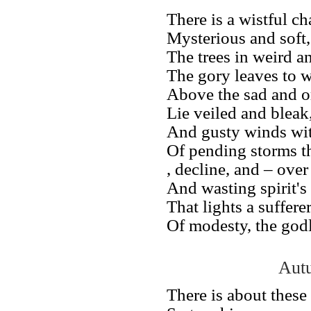
There is a wistful ch
Mysterious and soft,
The trees in weird an
The gory leaves to w
Above the sad and o
Lie veiled and bleak
And gusty winds wit
Of pending storms th
, decline, and – over
And wasting spirit's
That lights a sufferer
Of modesty, the godl
Aut
There is about thes