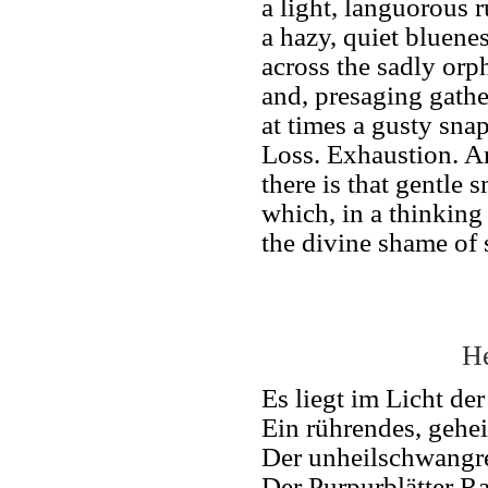
a light, languorous ru
a hazy, quiet bluene
across the sadly or
and, presaging gathe
at times a gusty sna
Loss. Exhaustion. An
there is that gentle 
which, in a thinking
the divine shame of 
He
Es liegt im Licht de
Ein rührendes, gehe
Der unheilschwangr
Der Purpurblätter R