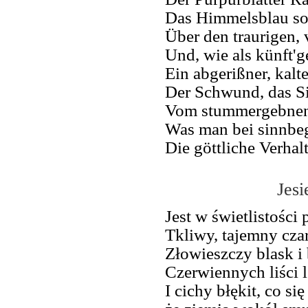
Das Himmelsblau so 
Über den traurigen,
Und, wie als künft'g
Ein abgerißner, kalt
Der Schwund, das Si
Vom stummergebnen 
Was man bei sinnbe
Die göttliche Verhal
Jes
Jest w świetlistośc
Tkliwy, tajemny cza
Złowieszczy blask i
Czerwiennych liści l
I cichy błękit, co si