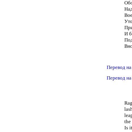
Обо
Над
Вое
Уто
При
И б
Под
Вно
Перевод на
Перевод на
Rag
las
lea
the
Is 