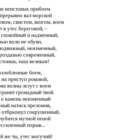
н неистовых прибоем
прерывно вал морской
евом, свистом, визгом, воем
т в утес береговой, –
 спокойный и надменный,
ью волн не обуян,
одвижный, неизменный,
розданью современный,
стоишь, наш великан!
озлобленные боем,
 на приступ роковой,
ва волны лезут с воем
гранит громадный твой.
 о камень неизменный
ный натиск преломив,
 отбрызнул сокрушенный,
лубится мутной пеной
ссиленный порыв...
й же ты, утес могучий!