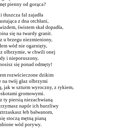
ęt pienny od gorąca?
i tłuszcza fal zajadła
ustająca z dna otchłani,
wizdem, świstem skał dopadła,
ina się na twardy granit.
z u brzegu niezmieniony,
lem wód nie ogarnięty,
z olbrzymie, w chwili onej
dy i nieporuszony,
osisz się ponad odmęty!
em rozwścieczone dzikim
e na twój głaz olbrzymi
, jak w szturm wyroczny, z rykiem,
oskotami gromowymi.
z ty piersią niezachwianą
rzymasz napór ich burzliwy
oztrzaskasz łeb bałwanom,
się stoczą mętną pianą
abione wód porywy.