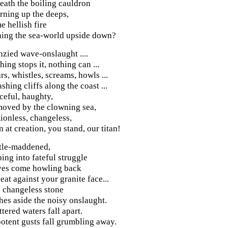
eath the boiling cauldron
rning up the deeps,
e hellish fire
ning the sea-world upside down?
nzied wave-onslaught ....
hing stops it, nothing can ...
rs, whistles, screams, howls ...
shing cliffs along the coast ...
ceful, haughty,
oved by the clowning sea,
ionless, changeless,
n at creation, you stand, our titan!
tle-maddened,
ping into fateful struggle
es come howling back
beat against your granite face...
 changeless stone
hes aside the noisy onslaught.
ttered waters fall apart.
otent gusts fall grumbling away.