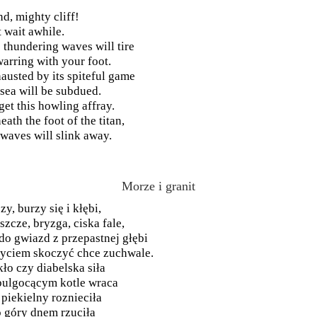
nd, mighty cliff!
t wait awhile.
 thundering waves will tire
warring with your foot.
austed by its spiteful game
 sea will be subdued.
get this howling affray.
eath the foot of the titan,
 waves will slink away.
Morze i granit
zy, burzy się i kłębi,
szcze, bryzga, ciska fale,
do gwiazd z przepastnej głębi
yciem skoczyć chce zuchwale.
kło czy diabelska siła
ulgocącym kotle wraca
 piekielny roznieciła
o góry dnem rzuciła