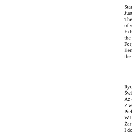
Sta
Jus
The
of 
Exh
the
For
Ben
the
Ryc
Świ
Aż 
Z w
Pie
W b
Żar
I d