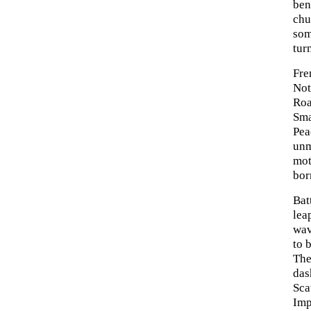
ben
chu
som
tur
Fre
Not
Roa
Sma
Pea
unm
mot
bor
Bat
lea
wav
to 
The
das
Sca
Imp