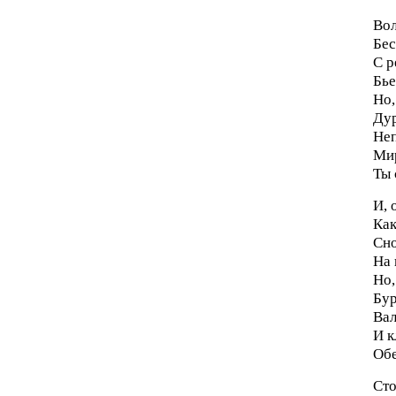
Вол
Бес
С р
Бье
Но,
Дур
Неп
Ми
Ты 
И, 
Как
Сно
На 
Но,
Бур
Вал
И к
Обе
Сто