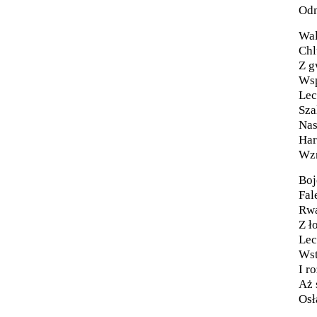
Odm
Wal
Chl
Z g
Wsp
Lec
Sza
Nas
Har
Wzn
Boj
Fal
Rwą
Z ł
Lec
Wst
I r
Aż 
Osł