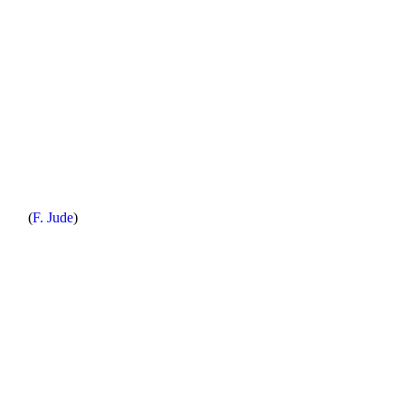
(
F. Jude
)