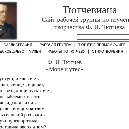
Тютчевиана
Cайт рабочей группы по изуче
творчества Ф. И. Тютчева
БИБЛИОГРАФИЯ
РАБОЧАЯ ГРУППА
ТЮТЧЕВ В ПРЯМОМ ЭФИРЕ
ЕСКОЕ ДРЕВО
МУЗЕИ
РАБОТЫ ПО
ТЮТЧЕВУ
СТИХОТВОРЕНИЯ
Ф. И. Тютчев
«Море и утес»
унтует, и клокочет,
щет, свищет, и ревет,
о звезд допрянуть хочет,
незыблемых высот...
ли, адская ли сила
 клокочущим котлом
ь геенский разложила –
учину взворотила
оставила вверх дном?