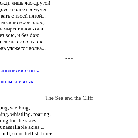
жди лишь час-другой –
оест волне гремучей
вать с твоей пятой...
мясь потехой злою,
смиреет вновь она –
ез вою, и без бою
 гигантскою пятою
вь уляжется волна...
***
 английский язык.
 польский язык.
The Sea and the Cliff
ing, seething,
hing, whistling, roaring,
ping for the skies,
 unassailable skies ...
it hell, some hellish force