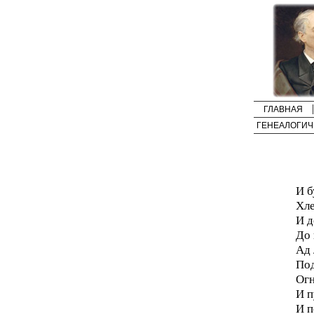
ГЛАВНАЯ
ГЕНЕАЛОГИЧ
И б
Хле
И д
До 
Ад 
Под
Огн
И п
И п