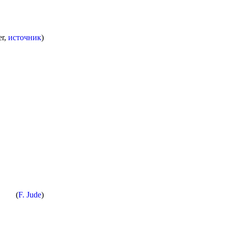
er,
источник
)
(
F. Jude
)