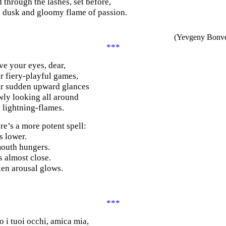
 through the lashes, set before,
 dusk and gloomy flame of passion.
(Yevgeny Bonv
***
ove your eyes, dear,
ir fiery-playful games,
ir sudden upward glances
wly looking all around
e lightning-flames.
re’s a more potent spell:
s lower.
outh hungers.
s almost close.
len arousal glows.
***
 i tuoi occhi, amica mia,