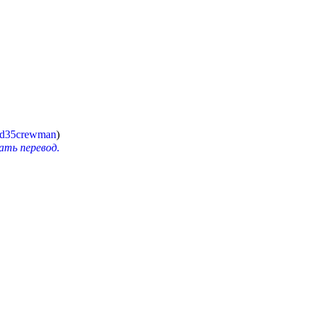
d35crewman
)
ть перевод.