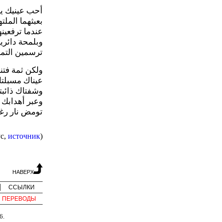
أحب عينيك يا
بعبثهما الملته
عندما ترفعينه
وبلمحة دائري
ترسمين التما
ولكن ثمة فتنة
عيناك مسبلتان
وشفتاك ذائبتا
وعبر أهدابك 
تومض نار رغبة
с,
источник
)
НАВЕРХ
ССЫЛКИ
ПЕРЕВОДЫ
6.