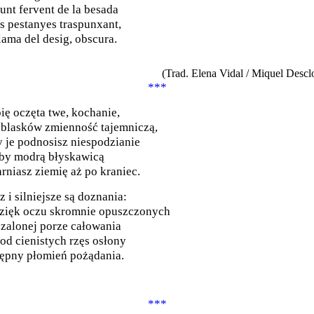
punt fervent de la besada
les pestanyes traspunxant,
flama del desig, obscura.
(Trad. Elena Vidal / Miquel Descl
***
ię oczęta twe, kochanie,
 blasków zmienność tajemniczą,
 je podnosisz niespodzianie
iby modrą błyskawicą
rniasz ziemię aż po kraniec.
z i silniejsze są doznania:
ięk oczu skromnie opuszczonych
zalonej porze całowania
pod cienistych rzęs osłony
ępny płomień pożądania.
***