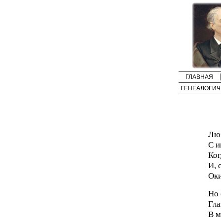
ГЛАВНАЯ
ГЕНЕАЛОГИЧ
Люб
С и
Ког
И, 
Оки
Но 
Гла
В м