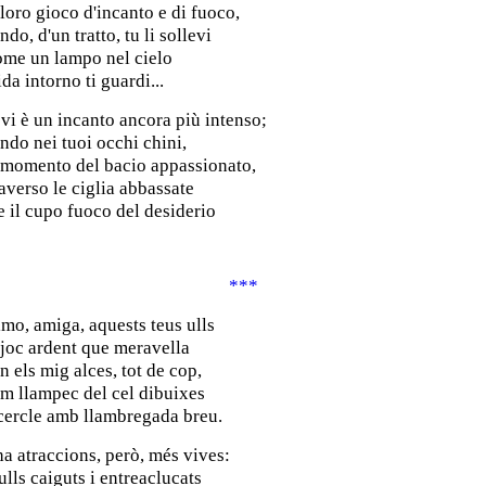
l loro gioco d'incanto e di fuoco,
do, d'un tratto, tu li sollevi
ome un lampo nel cielo
ida intorno ti guardi...
vi è un incanto ancora più intenso;
ndo nei tuoi occhi chini,
 momento del bacio appassionato,
raverso le ciglia abbassate
e il cupo fuoco del desiderio
***
imo, amiga, aquests teus ulls
l joc ardent que meravella
n els mig alces, tot de cop,
om llampec del cel dibuixes
cercle amb llambregada breu.
ha atraccions, però, més vives:
 ulls caiguts i entreaclucats