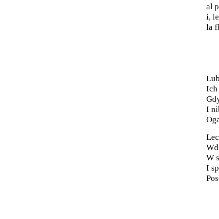
al 
i, 
la 
Lub
Ich
Gdy
I n
Oga
Lec
Wdz
W s
I s
Pos