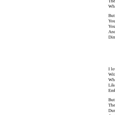
The
Who
But
You
You
And
Dim
I l
Wit
Whe
Lik
Emb
But
The
Dur