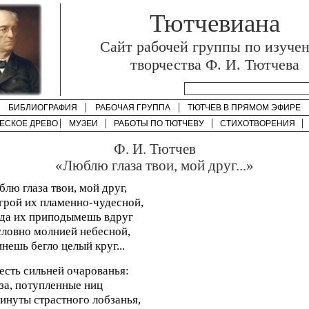
Тютчевиана
Cайт рабочей группы по изуче
творчества Ф. И. Тютчева
БИБЛИОГРАФИЯ
РАБОЧАЯ ГРУППА
ТЮТЧЕВ В ПРЯМОМ ЭФИРЕ
ЕСКОЕ ДРЕВО
МУЗЕИ
РАБОТЫ ПО
ТЮТЧЕВУ
СТИХОТВОРЕНИЯ
Ф. И. Тютчев
«Люблю глаза твои, мой друг...»
лю глаза твои, мой друг,
грой их пламенно-чудесной,
да их приподымешь вдруг
словно молнией небесной,
нешь бегло целый круг...
есть сильней очарованья:
за, потупленные ниц
инуты страстного лобзанья,