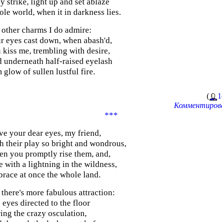
y strike, light up and set ablaze
le world, when it in darkness lies.
 other charms I do admire:
r eyes cast down, when abash'd,
 kiss me, trembling with desire,
 underneath half-raised eyelash
 glow of sullen lustful fire.
(
1
Комментирова
***
ove your dear eyes, my friend,
h their play so bright and wondrous,
n you promptly rise them, and,
e with a lightning in the wildness,
race at once the whole land.
 there's more fabulous attraction:
 eyes directed to the floor
ing the crazy osculation,