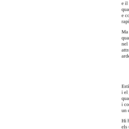
e i
quan
e c
rap
Ma 
qua
nel
att
ard
Est
i e
qua
i c
un 
Hi 
els