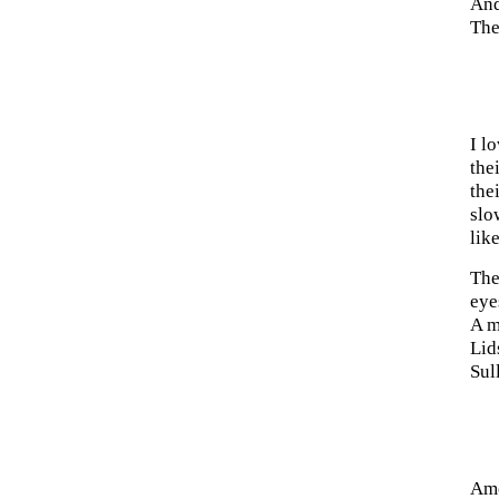
And
The
I l
the
the
slo
lik
The
eye
A m
Lid
Sul
Amo