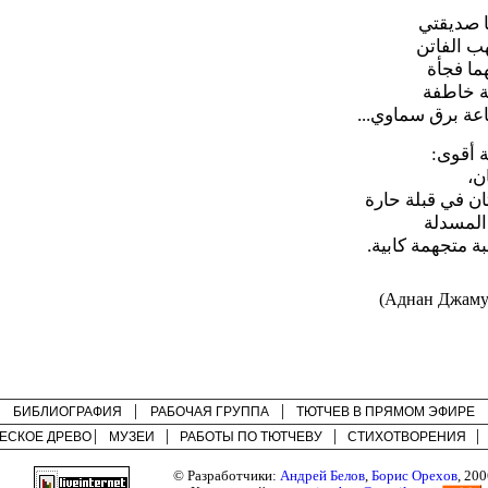
 صديقتي‏
ب الفاتن‏
ما فجأة‏
ة خاطفة‏
عة برق سماوي...‏
 أقوى:‏
،‏
ن في قبلة حارة‏
المسدلة‏
 متجهمة كابية.‏
(Аднан Джаму
БИБЛИОГРАФИЯ
РАБОЧАЯ ГРУППА
ТЮТЧЕВ В ПРЯМОМ ЭФИРЕ
ЕСКОЕ ДРЕВО
МУЗЕИ
РАБОТЫ ПО
ТЮТЧЕВУ
СТИХОТВОРЕНИЯ
© Разработчики:
Андрей Белов
,
Борис Орехов
, 200