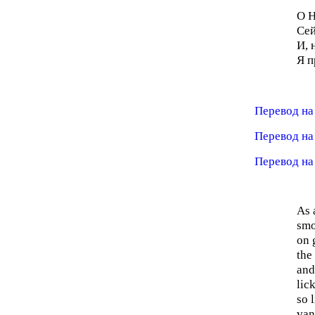
О Н
Сей
И, 
Я п
Перевод на
Перевод на
Перевод на
As 
smo
on 
the
and
lic
so 
vani