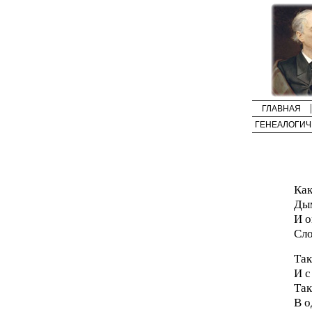
ГЛАВНАЯ
ГЕНЕАЛОГИЧ
Как
Дым
И о
Сло
Так
И с
Так
В о