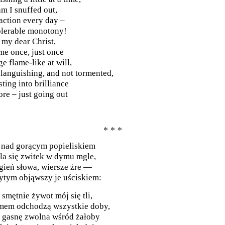
am I snuffed out,
raction every day –
olerable monotony!
 my dear Christ,
 me once, just once
ge flame-like at will,
 languishing, and not tormented,
sting into brilliance
ore – just going out
* * *
 nad gorącym popieliskiem
la się zwitek w dymu mgle,
gień słowa, wiersze żre —
ytym objąwszy je uściskiem:
 smętnie żywot mój się tli,
em odchodzą wszystkie doby,
 gasnę zwolna wśród żałoby