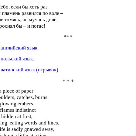
ебо, если бы хоть раз
 пламень развился по воле –
не томясь, не мучась доле,
росиял бы – и погас!
***
 английский язык.
 польский язык.
 латинский язык (отрывок).
* * *
a piece of paper
ulders, catches, burns
glowing embers,
 flames indistinct
 hidden at first,
king, eating words and lines,
life is sadly gnawed away,
shing a little at a time,