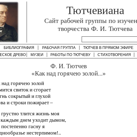
Тютчевиана
Cайт рабочей группы по изуче
творчества Ф. И. Тютчева
БИБЛИОГРАФИЯ
РАБОЧАЯ ГРУППА
ТЮТЧЕВ В ПРЯМОМ ЭФИРЕ
ЕСКОЕ ДРЕВО
МУЗЕИ
РАБОТЫ ПО
ТЮТЧЕВУ
СТИХОТВОРЕНИЯ
Ф. И. Тютчев
«Как над горячею золой...»
 над горячею золой
ится свиток и сгорает
гнь сокрытый и глухой
ва и строки пожирает –
 грустно тлится жизнь моя
 каждым днем уходит дымом,
 постепенно гасну я
днообразье нестерпимом!..