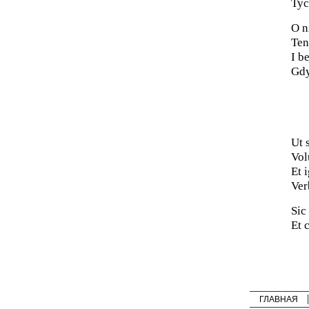
Tyc
O n
Ten
I b
Gdy
Ut 
Vol
Et 
Ver
Sic
Et 
ГЛАВНАЯ