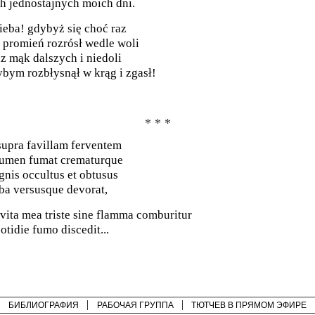
h jednostajnych moich dni.
ieba! gdybyż się choć raz
 promień rozrósł wedle woli
ez mąk dalszych i niedoli
bym rozbłysnął w krąg i zgasł!
* * *
supra favillam ferventem
umen fumat crematurque
ignis occultus et obtusus
ba versusque devorat,
 vita mea triste sine flamma comburitur
cotidie fumo discedit...
БИБЛИОГРАФИЯ
РАБОЧАЯ ГРУППА
ТЮТЧЕВ В ПРЯМОМ ЭФИРЕ