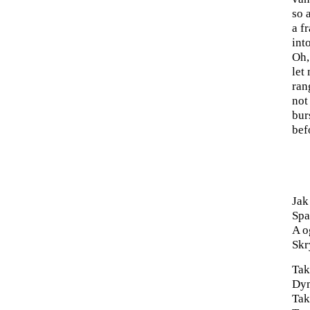
so 
a f
int
Oh,
let
ran
not
bur
bef
Jak
Spa
A o
Skr
Tak
Dym
Tak