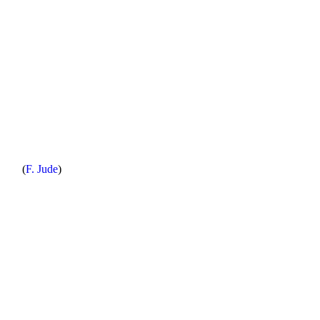
(
F. Jude
)