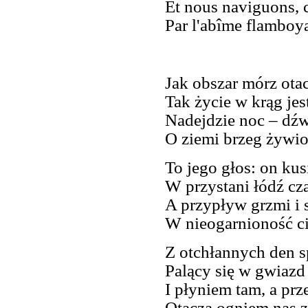
Et nous naviguons, 
Par l'abîme flamboya
Jak obszar mórz ota
Tak życie w krąg jes
Nadejdzie noc – dźw
O ziemi brzeg żywioł
To jego głos: on kusi
W przystani łódź cz
A przypływ grzmi i 
W nieogarnioność ci
Z otchłannych den 
Palący się w gwiazd
I płyniem tam, a prz
Otacza ogniem nas z