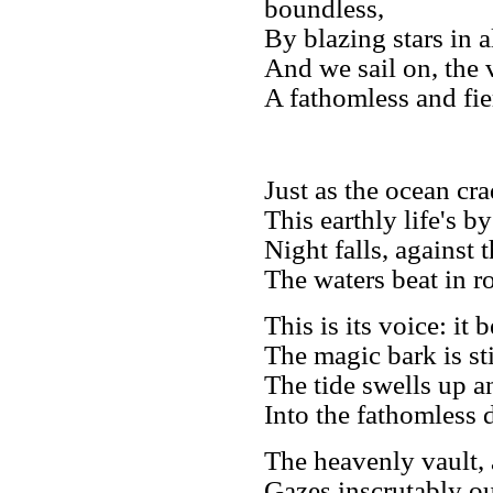
boundless,
By blazing stars in al
And we sail on, the 
A fathomless and fier
Just as the ocean cra
This earthly life's 
Night falls, against 
The waters beat in r
This is its voice: it 
The magic bark is sti
The tide swells up 
Into the fathomless 
The heavenly vault, 
Gazes inscrutably ou