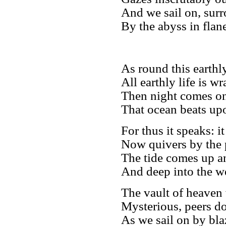
And we sail on, surr
By the abyss in flan
As round this earthl
All earthly life is 
Then night comes on
That ocean beats upo
For thus it speaks: 
Now quivers by the 
The tide comes up a
And deep into the we
The vault of heaven 
Mysterious, peers d
As we sail on by bl