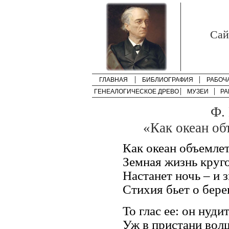
Cай
ГЛАВНАЯ
БИБЛИОГРАФИЯ
РАБОЧ
ГЕНЕАЛОГИЧЕСКОЕ ДРЕВО
МУЗЕИ
РА
Ф.
«Как океан об
Как океан объемле
Земная жизнь круг
Настанет ночь – и
Стихия бьет о бере
То глас ее: он нудит
Уж в пристани вол