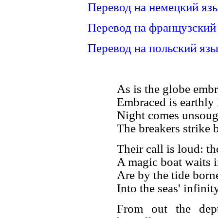
Перевод на немецкий язы
Перевод на французский
Перевод на польский язы
As is the globe emb
Embraced is earthly 
Night comes unsought
The breakers strike 
Their call is loud: t
A magic boat waits i
Are by the tide born
Into the seas' infinity
From out the dept