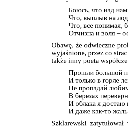
Боюсь, что над нам
Что, выплыв на ло
Что, все понимая, б
Отчизна и воля – о
Obawę, że odwieczne prob
wyjaśnione, przez co strac
także inny poeta współcze
Прошли большой п
И только в горле л
Не пропадай любим
В березах перевер
И облака я достаю 
И даже как-то жаль,
Szklarewski zatytułował