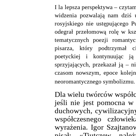
I la lepsza perspektywa – czyt
widzenia pozwalają nam dziś 
rosyjskiego nie ustępującego 
odegrał przełomową rolę w ksz
tematycznych poezji romantycz
pisarza, który podtrzymał ci
poetyckiej i kontynuując j
sprzyjających, przekazał ją – n
czasom nowszym, epoce kolejne
neoromantycznego symbolizmu.
Dla wielu twórców współc
jeśli nie jest pomocna 
duchowych, cywilizacyjny
współczesnego człowie
wyrażenia. Igor Szajtano
pisał: «Tiutczew nale