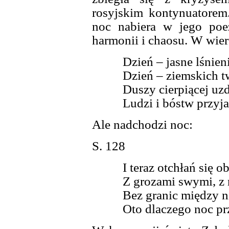
rosyjskim kontynuatore
noc nabiera w jego poe
harmonii i chaosu. W wie
Dzień – jasne lśnieni
Dzień – ziemskich 
Duszy cierpiącej uz
Ludzi i bóstw przyjac
Ale nadchodzi noc:
S. 128
I teraz otchłań się o
Z grozami swymi, z
Bez granic między ni
Oto dlaczego noc pr