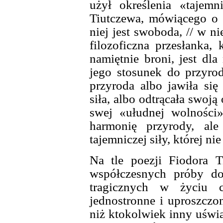
użył określenia «tajemn
Tiutczewa, mówiącego o p
niej jest swoboda, // w n
filozoficzna przesłanka, 
namiętnie broni, jest dla
jego stosunek do przyro
przyroda albo jawiła się
siła, albo odtrącała swoj
swej «ułudnej wolności»
harmonię przyrody, al
tajemniczej siły, której nie
Na tle poezji Fiodora 
współczesnych próby do
tragicznych w życiu c
jednostronne i uproszczo
niż ktokolwiek inny uświa