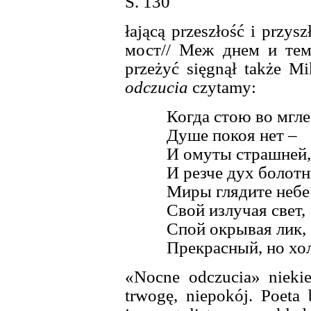
S. 130
łającą przeszłość i przy
мост// Меж днем и тем,
przeżyć sięgnął także 
odczucia
czytamy:
Когда стою во мгле
Душе покоя нет –
И омуты страшней,
И резче дух болот
Миры глядите небе
Свой излучая свет,
Спой окрывая лик,
Прекрасный, но хо
«Nocne odczucia» nieki
trwogę, niepokój. Poeta 