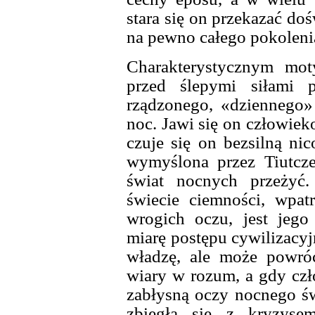
stara się on przekazać dośw
na pewno całego pokoleni
Charakterystycznym mot
przed ślepymi siłami 
rządzonego, «dziennego»
noc. Jawi się on człowiek
czuje się on bezsilną nic
wymyślona przez Tiutcz
świat nocnych przeżyć.
świecie ciemności, wpat
wrogich oczu, jest jeg
miarę postępu cywilizacyj
władzę, ale może powróc
wiary w rozum, a gdy cz
zabłysną oczy nocnego ś
zbiegła się z kryzysem