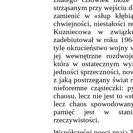
strząsanym przy wejściu 
zamienić w «słup kłębi
chwiejności, niestałości 
Kuzniecowa w związk
zadebiutował w roku 1964
tyle okrucieństwo wojny w
jej wewnętrzne rozdwoj
która w ostatecznym wyni
jedności sprzeczności, no
z jaką postrzegany świat 
nieforemne cząsteczki: 
chaosu, lecz nie jest to 
lecz chaos spowodowan
pamięć jest w stani
rzeczywistości.
Współcześni poeci znają 