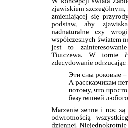
W koncepcji świata Zaboł
zjawiskiem szczególnym, l
zmieniającej się przyrod
podstaw, aby zjawis
nadnaturalne czy wrog
współczesnych światem noc
jest to zainteresowani
Tiutczewa. W tomie
zdecydowanie odrzucając 
Эти сны роковые – 
А рассказчикам не
потому, что просто
безутешней любого
Marzenie senne i noc są
odwrotnością wszystkie
dziennej. Niejednokrotnie