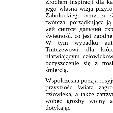
Źródłem inspiracji dla 
jego własna wizja przyr
Zabołockiego «снится е
twórcza, porządkująca j
«ей снится дальний скр
świetność, co jest zgodn
W tym wypadku au
Tiutczewowi, dla któr
ułatwiającym człowiekow
oczyszczenie się z tro
śmiercią.
Współczesna poezja rosyjs
przyszłość świata zagr
człowieka, a także zatrz
wobec groźby wojny ato
dotykając