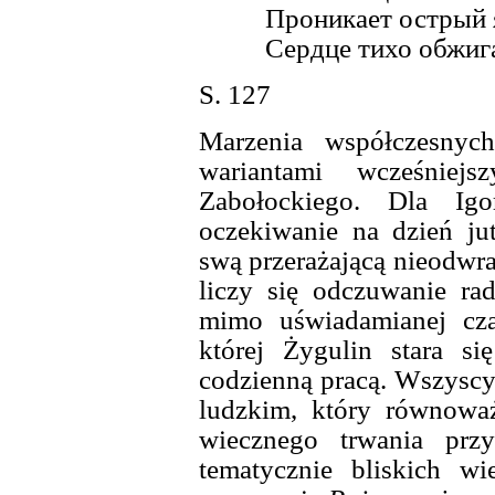
Проникает острый 
Сердце тихо обжиг
S. 127
Marzenia współczesnych
wariantami wcześniej
Zabołockiego. Dla Igo
oczekiwanie na dzień jut
swą przerażającą nieodwra
liczy się odczuwanie ra
mimo uświadamianej cza
której Żygulin stara s
codzienną pracą. Wszyscy
ludzkim, który równowa
wiecznego trwania prz
tematycznie bliskich wi