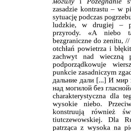
могилу
i
Pożegnanie
sw
zasadzie kontrastu – w p
sytuację podczas pogrzebu
ludzkie, w drugiej – p
przyrody. «A niebo t
bezgraniczne do zenitu, //
otchłań powietrza i błęki
zachwyt nad wieczną pr
podporządkowuje wier
punkcie zasadniczym zgad
дальние дали [...] И ми
над могилой без гласной
charakterystyczna dla t
wysokie niebo. Przeci
konstruują również św
tiutczewowskiej. Dla 
patrząca z wysoka na pi