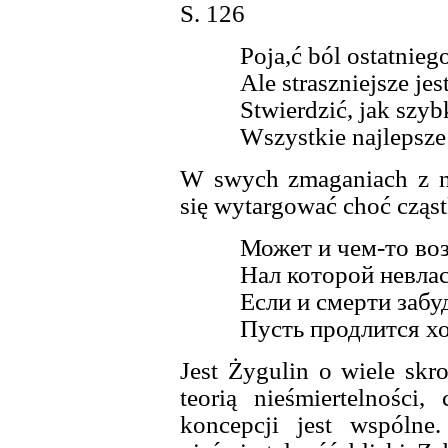
S. 126
Poja,ć ból ostatnieg
Ale straszniejsze jes
Stwierdzić, jak szyb
Wszystkie najlepsze
W swych zmaganiach z n
się wytargować choć cząst
Может и чем-то во
Нал которой невла
Если и смерти забу
Пусть продлится хо
Jest Żygulin o wiele skr
teorią nieśmiertelności,
koncepcji jest wspólne