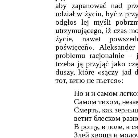
aby zapanować nad prze
udział w życiu, być z prz
odgłos lej myśli pobrz
utrzymującego, iż czas m
życie, nawet powszed
poświęceń». Aleksander
problemu racjonalnie – j
trzeba ją przyjąć jako cz
duszy, które «sączy jad 
тот, вино не пьется»:
Но и и самом легко
Самом тихом, неза
Смерть, как зерныш
ветит блеском раз
В рощу, в поле, в с
Злей хвоща и моло