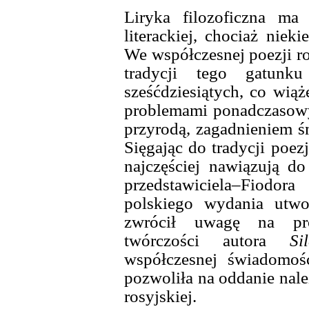
Liryka filozoficzna ma
literackiej, chociaż niek
We współczesnej poezji ro
tradycji tego gatun
sześćdziesiątych, co wiąż
problemami ponadczasowy
przyrodą, zagadnieniem śm
Sięgając do tradycji poez
najczęściej nawiązują do
przedstawiciela–Fiod
polskiego wydania utw
zwrócił uwagę na pró
twórczości autora
Si
współczesnej świadomośc
pozwoliła na oddanie nale
rosyjskiej.