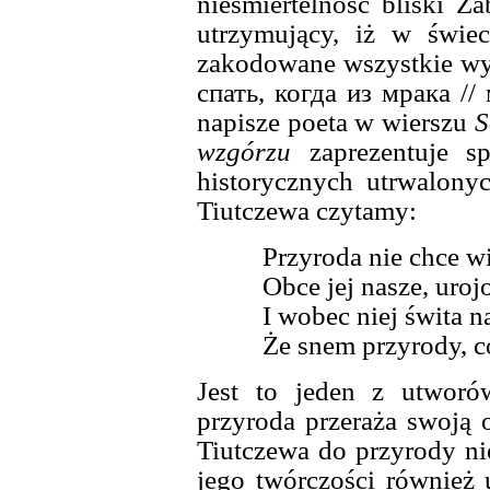
nieśmiertelność bliski Z
utrzymujący, iż w świec
zakodowane wszystkie wyd
спать, когда из мрака /
napisze poeta w wierszu
S
wzgórzu
zaprezentuje s
historycznych utrwalony
Tiutczewa czytamy:
Przyroda nie chce wi
Obce jej nasze, uroj
I wobec niej świta 
Że snem przyrody, 
Jest to jeden z utwor
przyroda przeraża swoją 
Tiutczewa do przyrody ni
jego twórczości również 