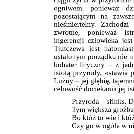
ogniwem, ponieważ dzi
pozostającym na zawsze
nieśmiertelny. Zachodzi 
zwrotne, ponieważ ist
ingerencji człowieka jes
Tiutczewa jest natomia
ustalonym porządku nie m
bohater liryczny – z jed
istotą przyrody, «stawia 
Lużny – jej głębię, tajemni
celowość dociekania jej ist
Przyroda – sfinks. D
Tym większa groźba k
Bo któż to wie i kt
Czy go w ogóle w ni