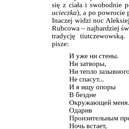
się z ciała i swobodnie 
ucieczka
), a po powrocie
Inaczej widzi noc Aleksie
Rubcowa – najbardziej świ
tradycję tiutczewowską
pisze:
И уже ни стены.
Ни затворы,
Ни тепло зазывного
Не спасут...
И я ищу опоры
В бездне
Окружающей меня
Одарив
Пронзительным пр
Ночь встает,