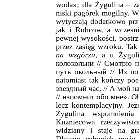
woda»; dla Żygulina – z
niski pagórek mogilny. 
wytyczają dodatkowo prze
jak i Rubcow, a wcześni
pewnej wysokości, postr
przez zasięg wzroku. T
na wzgórzu
, a u Żygul
колокольни // Смотрю н
путь окольный // Из п
natomiast tak kończy po
звездный час, // А мой на
// напомнит обо мне». Ob
lecz kontemplacyjny. Je
Żygulina wspomnienia
Kuzniecowa rzeczywisto
widziany i staje na gra
Dlatego człowiek może 