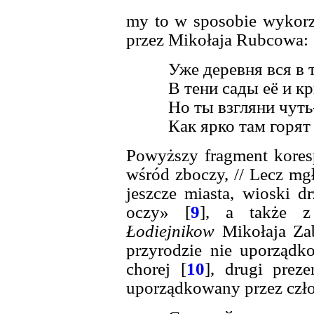
my to w sposobie wykorzy
przez Mikołaja Rubcowa:
Уже деревня вся в 
В тени сады её и к
Но ты взгляни чут
Как ярко там горят 
Powyższy fragment kores
wśród zboczy, // Lecz mgł
jeszcze miasta, wioski dr
oczy» [
9
], a także z
Łodiejnikow
Mikołaja Zab
przyrodzie nie uporządko
chorej [
10
], drugi preze
uporządkowany przez czło