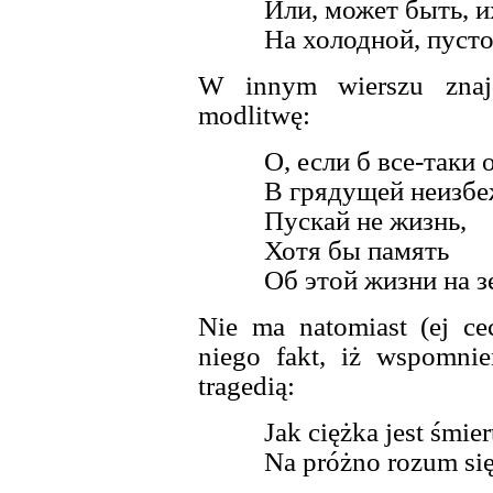
Или, может быть, и
На холодной, пусто
W innym wierszu znajd
modlitwę:
О, если б все-таки 
В грядущей неизбе
Пускай не жизнь,
Хотя бы память
Об этой жизни на з
Nie ma natomiast (ej ce
niego fakt, iż wspomnie
tragedią:
Jak ciężka jest śmie
Na próżno rozum się