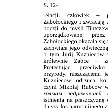
S. 124
relacji: człowiek – p
Zabołockiego i zwracają 
poezji do myśli Tiutcze
uporządkowanej przez
Zabołockiego okazała się 
zachwiała jego odwieczn
o tym Jurij Kuzniecow w
królewnie Żabce – z
Protestując przeciw
przyrody, niszczącemu je
Kuzniecow odrzuca kon
czyni Mikołaj Rubcow 
холмам задремавшей 
istnienia na płaszczyznę
dalszy los harmonijnego z