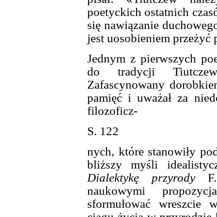
poetyckich ostatnich czas
się nawiązanie duchowego
jest uosobieniem przeżyć
Jednym z pierwszych poe
do tradycji Tiutcze
Zafascynowany dorobkie
pamięć i uważał za nied
filozoficz-
S. 122
nych, które stanowiły pod
bliższy myśli idealisty
Dialektykę przyrody
F. 
naukowymi propozycj
sformułować wreszcie w
ciągu życia w przyrodzie 