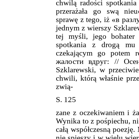
chwilą radości spotkania
przerażała go swą nieu
sprawę z tego, iż «в раз
jednym z wierszy Szklare
tej myśli, jego bohater 
spotkania z drogą mu
czekającym go potem r
жалости вдруг: // Осе
Szklarewski, w przeciwie
chwili, którą właśnie prz
zwią-
S. 125
zane z oczekiwaniem i ża
Wynika to z pośpiechu, ni
całą współczesną poezję. 
nie spieszy i w wielu wier