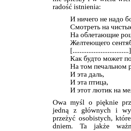
radość istnienia:
И ничего не надо б
Смотреть на чистые
На облетающие ро
Желтеющего сентя
[................................]
Как будто может п
На том печальном 
И эта даль,
И эта птица,
И этот лютик на ме
Owa myśl o pięknie prz
jedną z głównych i wyn
przeżyć osobistych, któr
dniem. Ta jakże waż