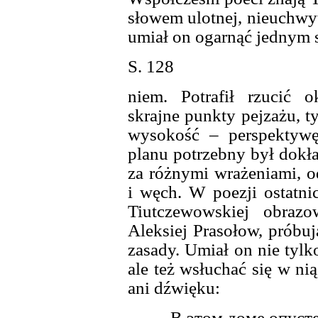
słowem ulotnej, nieuchwytn
umiał on ogarnąć jednym 
S. 128
niem. Potrafił rzucić 
skrajne punkty pejzażu, t
wysokość – perspektywę
planu potrzebny był dokł
za różnymi wrażeniami, o
i węch. W poezji ostatni
Tiutczewowskiej obrazo
Aleksiej Prasołow, próbuj
zasady. Umiał on nie tylk
ale też wsłuchać się w ni
ani dźwięku:
В этом доме опуст