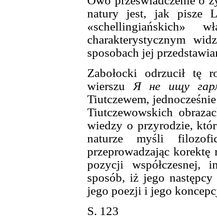
Owo przeświadczenie o 
natury jest, jak pisze
«schellingiańskich» 
charakterystycznym wid
sposobach jej przedstawia
Zabołocki odrzucił tę r
wierszu
Я не ищу гар
Tiutczewem, jednocześnie
Tiutczewowskich obrazac
wiedzy o przyrodzie, któr
naturze myśli filozof
przeprowadzając korektę r
pozycji współczesnej, 
sposób, iż jego następcy 
jego poezji i jego koncepc
S. 123