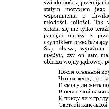
świadomością przemijania 
stałym motywem jego w
wspomnienia o chwilac
młodości, miłości. Tak 
składa się nie tylko tera
pamięci obrazy z przes
czynnikiem przedłużającym
Stąd obawa, wyrażona
предки
, czy on sam ma 
obliczu wojny jądrowej, po
После огненной кр
Что их ждет, пото
И смогу ли жить п
В невеселой памят
И приду ли к гряд
Светлой капелькой 