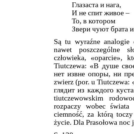
Глазаста и нага,
И не спит живое –
То, в котором
Звери чуют брата и 
Są tu wyraźne analogie 
nawet poszczególne sł
człowieka, «oparcie», k
Tiutczewa: «В душе свое
нет извне опоры, ни пред
zwierz (por. u Tiutczewa:
глядит из каждого куста!
tiutczewowskim rodowod
rozpaczy wobec świata 
ciemność, za którą toczy
życie. Dla Prasołowa noc j