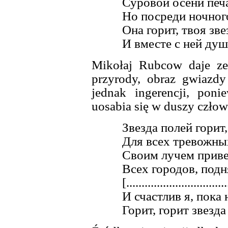
Суровой осени печа
Но посреди ночног
Она горит, твоя зве
И вместе с ней душ
Mikołaj Rubcow daje ze
przyrody, obraz gwiazd
jednak ingerencji, poni
uosabia się w duszy człow
Звезда полей горит,
Для всех тревожны
Своим лучем приве
Всех городов, под
[.................................
И счастлив я, пока 
Горит, горит звезда