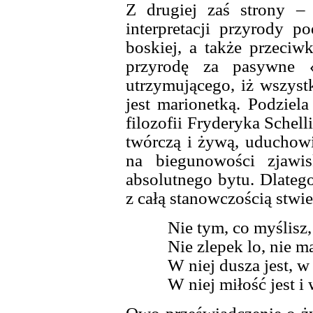
Z drugiej zaś strony –
interpretacji przyrody p
boskiej, a także przeciwk
przyrodę za pasywne «ni
utrzymującego, iż wszyst
jest marionetką. Podziel
filozofii Fryderyka Schell
twórczą i żywą, uduchowi
na biegunowości zjawi
absolutnego bytu. Dlate
z całą stanowczością stwie
Nie tym, co myślisz,
Nie zlepek lo, nie m
W niej dusza jest, w
W niej miłość jest i 