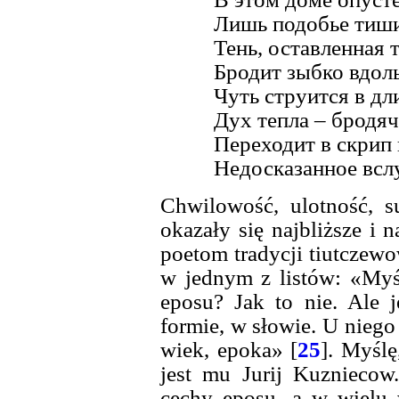
Лишь подобье тиш
Тень, оставленная 
Бродит зыбко вдол
Чуть струится в д
Дух тепла – бродяч
Переходит в скрип
Недосказанное вслух
Chwilowość, ulotność, s
okazały się najbliższe i 
poetom tradycji tiutczewo
w jednym z listów: «Myśl
eposu? Jak to nie. Ale 
formie, w słowie. U niego
wiek, epoka» [
25
]. Myślę
jest mu Jurij Kuznieco
cechy eposu, a w wielu