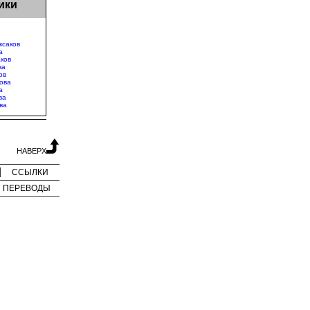
ики
ксаков
а
аков
ва
ов
ова
а
ва
ва
НАВЕРХ
ССЫЛКИ
ПЕРЕВОДЫ