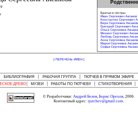
Родственн
29
Братья и сёстры:
9
Иван Сергеевич Аксаков
Константин Сергеевич А
Вера Сергеевна Аксаков
Григорий Сергеевич Акс
Ольга Сергеевна Аксако
Михаил Сергеевич Аксак
Любовь Сергеевна Аксак
Анна Сергеевна Аксаков
Марья Сергеевна Аксако
Софья Сергеевна Аксако
[
ПЕРЕЧЕНЬ ИМЕН
]
БИБЛИОГРАФИЯ
РАБОЧАЯ ГРУППА
ТЮТЧЕВ В ПРЯМОМ ЭФИРЕ
ЕСКОЕ ДРЕВО
МУЗЕИ
РАБОТЫ ПО
ТЮТЧЕВУ
СТИХОТВОРЕНИЯ
© Разработчики:
Андрей Белов
,
Борис Орехов
, 2006.
Контактный адрес:
tjutchev@gmail.com
.