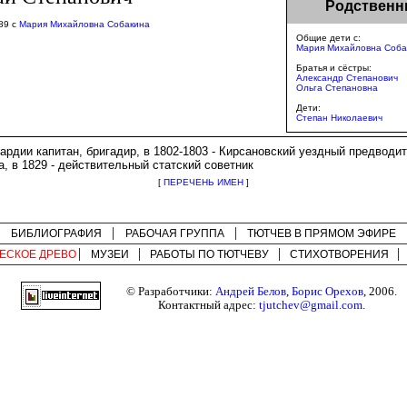
Родственн
89 с
Мария Михайловна Собакина
Общие дети с:
Мария Михайловна Соба
Братья и сёстры:
Александр Степанович
Ольга Степановна
Дети:
Степан Николаевич
вардии капитан, бригадир, в 1802-1803 - Кирсановский уездный предводи
, в 1829 - действительный статский советник
[
ПЕРЕЧЕНЬ ИМЕН
]
БИБЛИОГРАФИЯ
РАБОЧАЯ ГРУППА
ТЮТЧЕВ В ПРЯМОМ ЭФИРЕ
ЕСКОЕ ДРЕВО
МУЗЕИ
РАБОТЫ ПО
ТЮТЧЕВУ
СТИХОТВОРЕНИЯ
© Разработчики:
Андрей Белов
,
Борис Орехов
, 2006.
Контактный адрес:
tjutchev@gmail.com
.