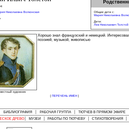
Родственн
94
рия Николаевна Волконская
Общие дети с:
Мария Николаевна Волк
7
Дети:
Лев Николаевич Толстой
Хорошо знал французский и немецкий. Интересова
поэзией, музыкой, живописью
вестный художник
[
ПЕРЕЧЕНЬ ИМЕН
]
БИБЛИОГРАФИЯ
РАБОЧАЯ ГРУППА
ТЮТЧЕВ В ПРЯМОМ ЭФИРЕ
ЕСКОЕ ДРЕВО
МУЗЕИ
РАБОТЫ ПО
ТЮТЧЕВУ
СТИХОТВОРЕНИЯ