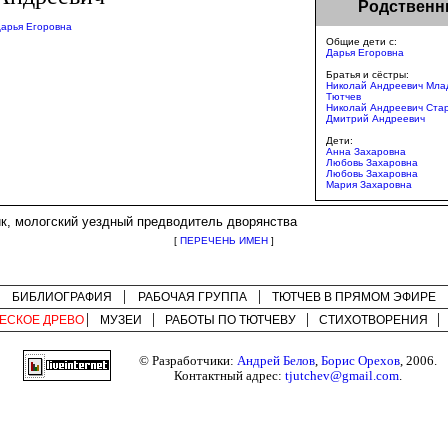
Родственн
арья Егоровна
Общие дети с:
Дарья Егоровна
Братья и сёстры:
Николай Андреевич Мл
Тютчев
Николай Андреевич Ста
Дмитрий Андреевич
Дети:
Анна Захаровна
Любовь Захаровна
Любовь Захаровна
Мария Захаровна
к, мологский уездный предводитель дворянства
[
ПЕРЕЧЕНЬ ИМЕН
]
БИБЛИОГРАФИЯ
РАБОЧАЯ ГРУППА
ТЮТЧЕВ В ПРЯМОМ ЭФИРЕ
ЕСКОЕ ДРЕВО
МУЗЕИ
РАБОТЫ ПО
ТЮТЧЕВУ
СТИХОТВОРЕНИЯ
© Разработчики:
Андрей Белов
,
Борис Орехов
, 2006.
Контактный адрес:
tjutchev@gmail.com
.