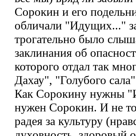
Сорокин и его подельн
обличали "Идущих..." з
трогательно было слыш
заклинания об опаснос
которого отдал так мно
Дахау", "Голубого сала
Как Сорокину нужны "И
нужен Сорокин. И не тол
радея за культуру (нра
духовность, здоровый об