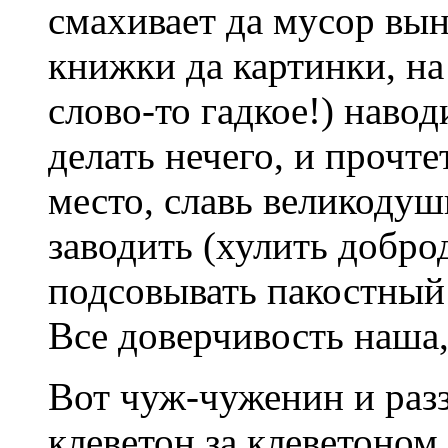
смахивает да мусор вын
книжки да картинки, на
слово-то гадкое!) наво
делать нечего, и прочт
место, славь великоду
заводить (хулить добро
подсовывать пакостный 
Все доверчивость наша
Вот чуж-чуженин и разз
клеветон за клеветоном 