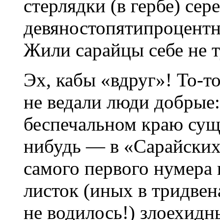
стерлядки (в гербе) сер
девяностопятипроцентно
Жили сарайцы себе не т
Эх, кабы «вдруг»! То-то
не ведали люди добрые:
беспечальном краю суща
нибудь — в «Сарайских
самого первого нумера 
листок (иных в тридвен
не водилось!) злоехидн