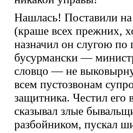
Нашлась! Поставили на
(краше всех прежних, х
назначил он слугою по 
бусурмански — министр
словцо — не выковырну
всем пустозвонам супр
защитника. Честил его 
сказывал злые бывальщи
разбойником, пускал ш