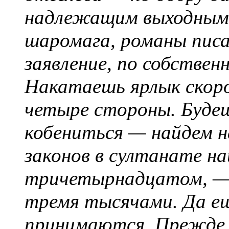
надлежащим выходным п
шаромага, романы писа
заявление, по собствен
Накатаешь ярлык скоро
четыре стороны. Буде
кобениться — найдем на
законов в султанате н
тричетырнадцатом, —
тремя тысячами. Да е
принимаются. Прежде с