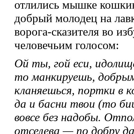
отлились мышке кошкин
добрый молодец на лав
ворога-сказителя во из
человечьим голосом:
Ой ты, гой еси, идоли
то манкируешь, добрым
кланяешься, портки в 
да и басни твои (то би
вовсе без надобы. Отпо
отселева — по добру да