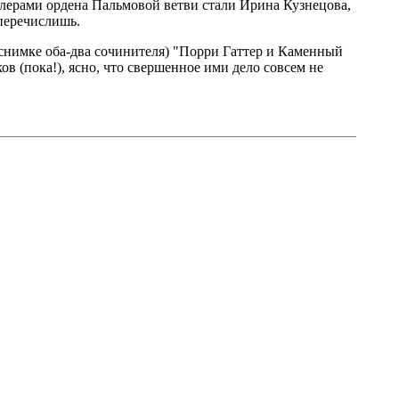
алерами ордена Пальмовой ветви стали Ирина Кузнецова,
 перечислишь.
 снимке оба-два сочинителя) "Порри Гаттер и Каменный
в (пока!), ясно, что свершенное ими дело совсем не