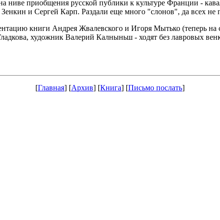
 на ниве приобщения русской публики к культуре Франции - кав
Зенкин и Сергей Карп. Раздали еще много "слонов", да всех не
езентацию книги Андрея Жвалевского и Игоря Мытько (теперь на
Гладкова, художник Валерий Калныньш - ходят без лавровых венко
[
Главная
] [
Архив
] [
Книга
] [
Письмо послать
]