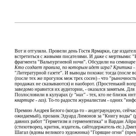
Вот и отгуляли. Провели день Гостя Ярмарки, где издател
встретиться с живыми писателями. И даже с мертвыми: 
фрагмента "Вальпургиевой ночи". Обсудили на семинаре
Кто создает правила, по которым идет игра? Критика
"Литературной газете". И выводы похожи: тогда (после в
(после тех же прогулок меж трех сосен) - что "рыночность
продажах не сказываются) и наоборот. (Простенький воп
заведомо нравится их аудитории, - оказался замятым. Для
Позлословили в кулуарах (
у "них" -
тех, кто не близок и
квартире - газ).
То-то радости журналистам - одних "инфор
Премию Андрея Белого (когда-то - андеграундную, сейчас
ожидаемый), прозаик Эдуард Лимонов за "Книгу воды" (р
давних работ "Герметизм и герменевтика" и Вардан Айрап
(стихотворец, критик, издатель, сайтодержатель etc.) 
Шагал (вдовы великого художника) "Горящие огни" (пре