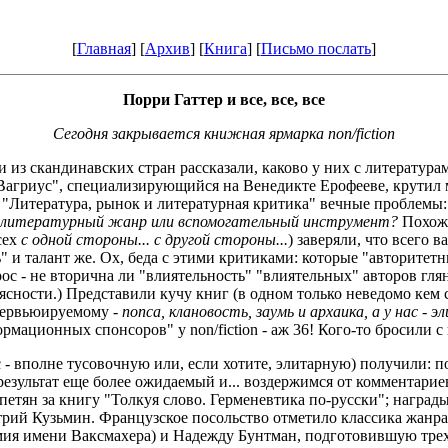
[
Главная
] [
Архив
] [
Книга
] [
Письмо послать
]
Порри Гаттер и все, все, все
Сегодня закрывается книжная ярмарка non/fiction
и из скандинавских стран рассказали, каково у них с литератур
"Вагриус", специализирующийся на Венедикте Ерофееве, крутил
 "Литература, рынок и литературная критика" вечные проблемы
 - литературный жанр или вспомогательный инструмент?
Похоже
сех
с одной стороны... с другой стороны...
) заверяли, что всего 
" и талант же. Ох, беда с этими критиками: которые "авторитетны
рос - не вторична ли "влиятельность" "влиятельных" авторов г
 ясности.) Представили кучу книг (в одном только неведомо кем
нтервьюируемому -
попса, клановость, заумь и архаика, а у нас -
мационных спонсоров" у non/fiction - аж 36! Кого-то бросили с
 - вполне тусовочную или, если хотите, элитарную) получили: п
езультат еще более ожидаемый и... воздержимся от комментарие
етян за книгу "Толкуя слово. Герменевтика по-русски"; наград
Дмитрий Кузьмин. Французское посольство отметило классика жан
мия имени Ваксмахера) и Надежду Бунтман, подготовившую тре