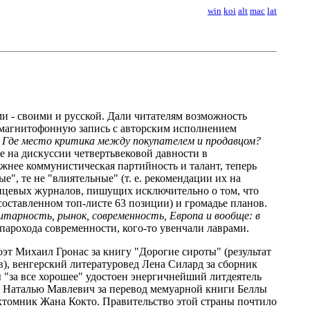
win
koi
alt
mac
lat
ами - своими и русской. Дали читателям возможность
 магнитофонную запись с авторским исполнением
:
Где место критика между покупателем и продавцом?
 на дискуссии четвертьвековой давности в
важнее коммунистическая партийность и талант, теперь
е", те не "влиятельные" (т. е. рекомендации их на
лянцевых журналов, пишущих исключительно о том, что
 составленном топ-листе 63 позиции) и громадье планов.
 элитарность, рынок, современность, Европа и вообще: в
 парохода современности, кого-то увенчали лаврами.
оэт Михаил Гронас за книгу "Дорогие сироты" (результат
в), венгерский литературовед Лена Силард за сборник
ы "за все хорошее" удостоен энергичнейший литдеятель
ра Наталью Мавлевич за перевод мемуарной книги Беллы
хтомник Жана Кокто. Правительство этой страны почтило