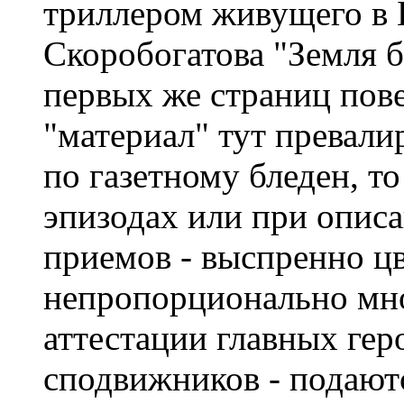
триллером живущего в 
Скоробогатова "Земля б
первых же страниц пов
"материал" тут превали
по газетному бледен, то
эпизодах или при опис
приемов - выспренно цв
непропорционально мно
аттестации главных гер
сподвижников - подают