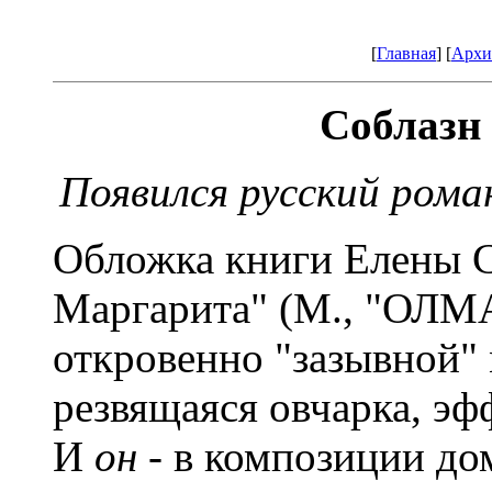
[
Главная
] [
Архи
Соблазн
Появился русский рома
Обложка книги Елены С
Маргарита" (М., "ОЛМ
откровенно "зазывной" 
резвящаяся овчарка, эф
И
он
- в композиции до