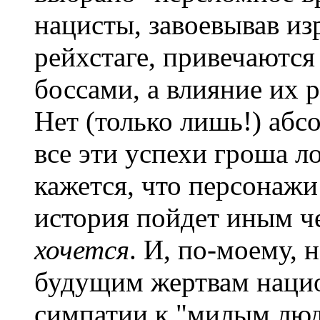
нацисты, завоевывав из
рейхстаге, привечаютс
боссами, а влияние их р
Нет (только лишь!) абс
все эти успехи гроша л
кажется, что персонажи
история пойдет иным че
хочется
. И, по-моему, 
будущим жертвам нацио
симпатии к "милым люд