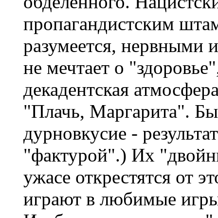
обделенного. Нацистски
пропагандистским шта
разумеется, нервными и
не мечтает о "здоровье
декадентская атмосфера
"Плачь, Маргарита". Бы
дурновкусие - результа
"фактурой".) Их "двойн
ужасе открестятся от э
играют в любимые игры