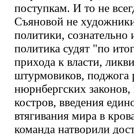
поступкам. И то не все
Съяновой не художники 
политики, сознательно 
политика судят "по итог
прихода к власти, лик
штурмовиков, поджога р
нюрнбергских законов,
костров, введения един
втягивания мира в кров
команда натворили дост