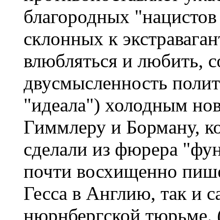
благородных "нацистов 
склонных к экстравага
влюбляться и любить, 
двусмысленность поли
"идеала") холодным но
Гиммлеру и Борману, ко
сделали из фюрера "фу
почти восхищенно пише
Гесса в Англию, так и 
нюрнбергской тюрьме. (