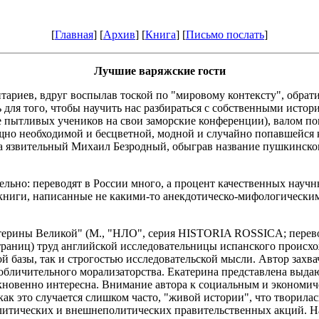
[
Главная
] [
Архив
] [
Книга
] [
Письмо послать
]
Лучшие варяжские гости
итариев, вдруг воспылав тоской по "мировому контексту", обра
 для того, чтобы научить нас разбираться с собственными истори
 пытливых учеников на свои заморские конференции), валом по
ущно необходимой и бесцветной, модной и случайно попавшейся к
 а язвительный Михаил Безродный, обыграв название пушкинског
ельно: переводят в России много, а процент качественных научны
книги, написанные не какими-то анекдотическо-мифологическим
терины Великой" (М., "НЛО", серия HISTORIA ROSSIСA; перевод
аниц) труд английской исследовательницы испанского происхож
й базы, так и строгостью исследовательской мысли. Автор захв
и обличительного морализаторства. Екатерина представлена выд
кновенно интересна. Внимание автора к социальным и экономиче
 как это случается слишком часто, "живой истории", что твори
литических и внешнеполитических правительственных акций. Нак