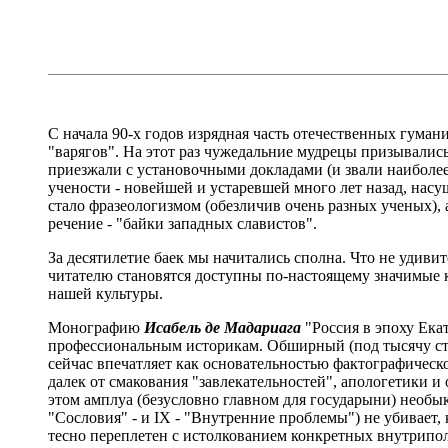
С начала 90-х годов изрядная часть отечественных гуман
"варягов". На этот раз чужедальние мудрецы призывались
приезжали с установочными докладами (и звали наиболее
учености - новейшей и устаревшей много лет назад, нас
стало фразеологизмом (обезличив очень разных ученых),
речение - "байки западных славистов".
За десятилетие баек мы начитались сполна. Что не удивит
читателю становятся доступны по-настоящему значимые 
нашей культуры.
Монографию
Исабель де Мадариага
"Россия в эпоху Ека
профессиональным историкам. Обширный (под тысячу стр
сейчас впечатляет как основательностью фактографическо
далек от смакования "завлекательностей", апологетики 
этом амплуа (безусловно главном для государыни) необы
"Сословия" - и IX - "Внутренние проблемы") не убивает,
тесно переплетен с истолкованием конкретных внутрипо