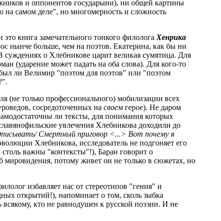
ижников и оппонентов государыни), ни общей картины
о на самом деле", но многомерность и сложность
ли это книга замечательного тонкого филолога
Хенрика
ос нынче больше, чем на поэтов. Екатерина, как бы ни
В суждениях о Хлебникове царит великая сумятица. Для
ан (ударение может падать на оба слова). Для кого-то
 был ли Велимир "поэтом для поэтов" или "поэтом
?".
ля (не только профессионального) мобилизации всех
уроведов, сосредоточенных на
своем
герое). Не даром
самодостаточны ли тексты, для понимания которых
о славянофильские увлечения Хлебникова доходили до
дписывать/ Смертный приговор <...> Вот почему я
ы эволюции Хлебникова, исследователь не подгоняет его
столь важны "контексты"!), Баран говорит о
мировидения, потому живет он не только в сюжетах, но
филолог избавляет нас от стереотипов "гения" и
ных открытий!), напоминает о том, сколь зыбка
всякому, кто не равнодушен к русской поэзии. И не