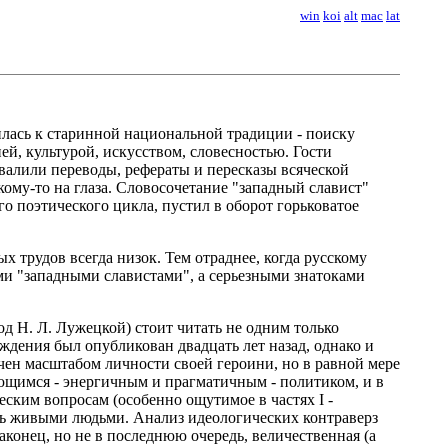
win
koi
alt
mac
lat
тилась к старинной национальной традиции - поиску
ей, культурой, искусством, словесностью. Гости
валили переводы, рефераты и пересказы всяческой
ому-то на глаза. Словосочетание "западный славист"
о поэтического цикла, пустил в оборот горьковатое
х трудов всегда низок. Тем отраднее, когда русскому
и "западными славистами", а серьезными знатоками
 Н. Л. Лужецкой) стоит читать не одним только
дения был опубликован двадцать лет назад, однако и
ачен масштабом личности своей героини, но в равной мере
ающимся - энергичным и прагматичным - политиком, и в
ским вопросам (особенно ощутимое в частях I -
лась живыми людьми. Анализ идеологических контраверз
онец, но не в последнюю очередь, величественная (а