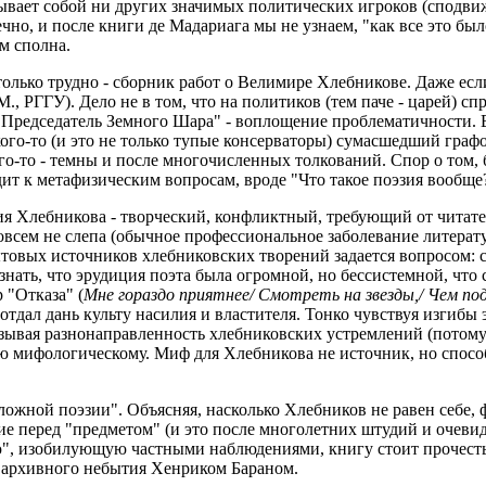
рывает собой ни других значимых политических игроков (сподв
но, и после книги де Мадариага мы не узнаем, "как все это был
м сполна.
столько трудно - сборник работ о Велимире Хлебникове. Даже ес
 РГГУ). Дело не в том, что на политиков (тем паче - царей) спр
 "Председатель Земного Шара" - воплощение проблематичности. 
го-то (и это не только тупые консерваторы) сумасшедший графом
ого-то - темны и после многочисленных толкований. Спор о том,
дит к метафизическим вопросам, вроде "Что такое поэзия вообще
я Хлебникова - творческий, конфликтный, требующий от читате
овсем не слепа (обычное профессиональное заболевание литерат
товых источников хлебниковских творений задается вопросом: 
знать, что эрудиция поэта была огромной, но бессистемной, чт
 "Отказа" (
Мне гораздо приятнее/ Смотреть на звезды,/ Чем по
 отдал дань культу насилия и властителя. Тонко чувствуя изгиб
зывая разнонаправленность хлебниковских устремлений (потому 
мифологическому. Миф для Хлебникова не источник, но способ 
сложной поэзии". Объясняя, насколько Хлебников не равен себе, 
ие перед "предметом" (и это после многолетних штудий и очевид
", изобилующую частными наблюдениями, книгу стоит прочесть 
з архивного небытия Хенриком Бараном.