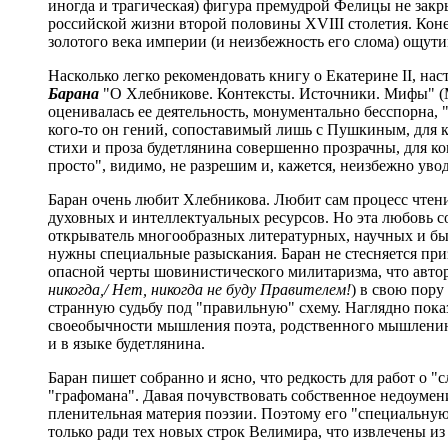
иногда и трагическая) фигура премудрой Фелицы не зак
российской жизни второй половины XVIII столетия. Конеч
золотого века империи (и неизбежность его слома) ощути
Насколько легко рекомендовать книгу о Екатерине II, на
Барана
"О Хлебникове. Контексты. Источники. Мифы" (М.,
оценивалась ее деятельность, монументально бесспорна,
кого-то он гений, сопоставимый лишь с Пушкиным, для ко
стихи и проза будетлянина совершенно прозрачны, для к
просто", видимо, не разрешим и, кажется, неизбежно уво
Баран очень любит Хлебникова. Любит сам процесс чтени
духовных и интеллектуальных ресурсов. Но эта любовь с
открыватель многообразных литературных, научных и бы
нужны специальные разыскания. Баран не стесняется при
опасной черты шовинистического милитаризма, что автор
никогда,/ Нет, никогда не буду Правителем!
) в свою пору
странную судьбу под "правильную" схему. Наглядно пока
своеобычности мышления поэта, родственного мышлению 
и в языке будетлянина.
Баран пишет собранно и ясно, что редкость для работ о "
"графомана". Давая почувствовать собственное недоумен
пленительная материя поэзии. Поэтому его "специальную
только ради тех новых строк Велимира, что извлечены и