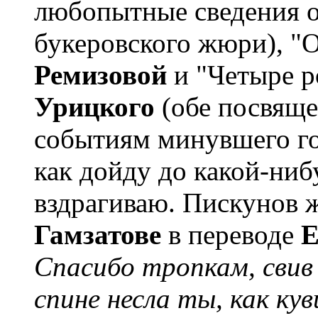
любопытные сведения о
букеровского жюри), "
Ремизовой
и "Четыре р
Урицкого
(обе посвящ
событиям минувшего год
как дойду до какой-ниб
вздрагиваю. Пискунов ж
Гамзатове
в переводе
Е
Спасибо тропкам, свив 
спине несла ты, как кув