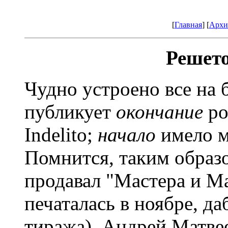
[
Главная
] [
Архи
Решето
Чудно устроено все на 
публикует
окончание
р
Indelito;
начало
имело м
Помнится, таким образ
продавал "Мастера и Ма
печаталась в ноябре, д
тиража). Андрей Матвее