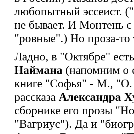
любопытный эссеист. (
не бывает. И Монтень с
"ровные".) Но проза-то
Ладно, в "Октябре" ест
Наймана
(напомним о 
книге "Софья" - М., "О.
рассказа
Александра Х
сборнике его прозы "Но
"Вагриус"). Да и "биог