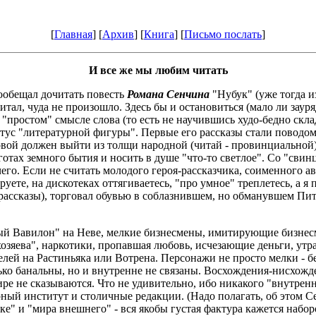
[
Главная
] [
Архив
] [
Книга
] [
Письмо послать
]
И все же мы любим читать
пообещал дочитать повесть
Романа Сенчина
"Нубук" (уже тогда и
тал, чуда не произошло. Здесь бы и остановиться (мало ли зауря
и "простом" смысле слова (то есть не научившись худо-бедно скл
татус "литературной фигуры". Первые его рассказы стали поводо
овой должен выйти из толщи народной (читай - провинциально
яготах земного бытия и носить в душе "что-то светлое". Со "св
его. Если не считать молодого героя-рассказчика, соименного а
руете, на дискотеках оттягиваетесь, "про умное" треплетесь, а я
(рассказы), торговал обувью в соблазнившем, но обманувшем Пи
вый Вавилон" на Неве, мелкие бизнесмены, имитирующие бизнесм
хозяева", наркотики, пропавшая любовь, исчезающие деньги, утр
телей на Растиньяка или Вотрена. Персонажи не просто мелки - 
лько банальны, но и внутренне не связаны. Восхождения-нисхож
ре не сказываются. Что не удивительно, ибо никакого "внутренн
рный институт и столичные редакции. (Надо полагать, об этом 
уке" и "мира внешнего" - вся якобы густая фактура кажется наб