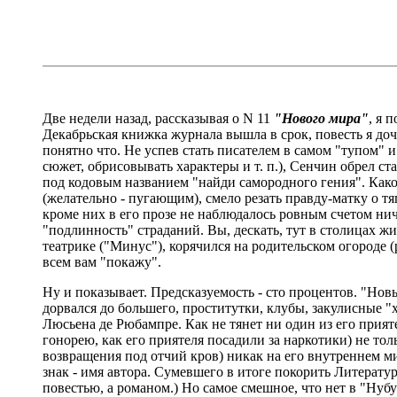
Две недели назад, рассказывая о N 11
"Нового мира"
, я 
Декабрьская книжка журнала вышла в срок, повесть я дочи
понятно что. Не успев стать писателем в самом "тупом" 
сюжет, обрисовывать характеры и т. п.), Сенчин обрел с
под кодовым названием "найди самородного гения". Как
(желательно - пугающим), смело резать правду-матку о т
кроме них в его прозе не наблюдалось ровным счетом нич
"подлинность" страданий. Вы, дескать, тут в столицах жи
театрике ("Минус"), корячился на родительском огороде 
всем вам "покажу".
Ну и показывает. Предсказуемость - сто процентов. "Но
дорвался до большего, проститутки, клубы, закулисные "
Люсьена де Рюбампре. Как не тянет ни один из его прия
гонорею, как его приятеля посадили за наркотики) не то
возвращения под отчий кров) никак на его внутреннем ми
знак - имя автора. Сумевшего в итоге покорить Литерату
повестью, а романом.) Но самое смешное, что нет в "Нуб