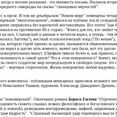
а когда и вполне реальная) - это мнимость письма. Насквозь вто
чередного самородка на свалке "свинцовых мерзостей".
с к прозе. В том же декабрьском "Новом мире" помещены четыре
попрекали "многописанием", появился на публике после солидной
ащение свершилось без нарочитой жестикуляции. Все почти "как б
овался на протяжении 90-х годов) - "Книга для тех, кто любит 
а них. Слаповский и раньше в читателя верил, а теперь - тем 
нолога Лаптева"), жесткий психологический этюд ("По венам"),
ица, которую герой принял за цаплю, оказывается обыкновенным
и он верил в цаплю хоть немного, значит она была, вот эту цаплю
изнедеятельных минут. (Орефьев тяжело болен и, как правило, н
 возникнуть и самой цапле? Что в этом невероятного? Значит, мо
ь своего создателя: мир непредсказуем и свободен (подчас это 
ых" - мертвых стереотипов. Жизнь невероятнее любой выдумки, 
ового комплекта) - публикация мемуарных зарисовок великого л
й Николаевич Ушаков, художник Александр Давидович Древин, с
на "новомирский". Окончание романа
Бориса Евсеева
"Отреченны
бходимость сюжета слышал, всяких философских и богословских к
 и ложной), разведками-контрразведками, мафией, церковным д
высшая мудрость". "Страшный пылающий удар перевернул мысли 