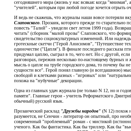
сегодняшнего мира (жизнь у нас всякая: когда "мнимая", 
"учителей", которым при любой погоде хочется отрыть о
И ведь не скажешь, что журналы наши вовсе потеряли вку
Слаповского
. Прозаик, которого прежде то старательно 
повесть "Талий" - увидели свет летом 1999 года). Возвр
читать" (сборник "малой прозы" Слаповского, что формир
свидетельство социокультурных изменений. Или надежды н
гротескные скетчи ("Герой Анисимов", "Путешествие тех
одиночестве ("Цапля"). В финале последнего рассказа пт
придумал цаплю, сыграл в то, чего нет. Но с другой, есл
разговорах, пережив несколько по-настоящему бурных и ж
мысль о цапле на трубе городского дома, то почему бы не
сущности все". Герой понял главную (и всегдашнюю) мысл
свободой и клетками разных - "игровых" или "натуральн
похожа на "нубучные" декорации.
Одна из главных удач журнала (не только N 12, но и год
памяти". Главные герои - учитель Реформатского Дмитри
обычный) русский язык.
Прозаический расклад
"Дружбы народов"
(N 12) похож 
разумеется, не Сенчин - литератор он опытный, про нео
современный "проблемный" роман - с мистикой (истинной
ученого. Как бы фантастика. Как бы триллер. Как бы "