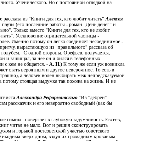
ричного. Ученического. Но с постоянной оглядкой на
 рассказа из "Книги для тех, кто любит читать"
Алексея
 паузы (его последние работы - роман "День денег" и
ыло". Только вместо "Книги для тех, кто не любит
читать". Усекновение отрицательной частицы -
более. Именно потому он легко соединяет несоединимое -
 притчу, вырастающую из "правильного" рассказа об
 голубем. "С одной стороны, Орефьев, получается,
 он и защищал, за нее он и бился в телефонных
и с кем не общается. -
А. Н.
) К тому же если уж возникла
жет стать вероятным и другое невероятное. То есть в
страшно), а человек волен выбирать меж непредсказуемой
а потому стоящая выдумка так похожа на жизнь. И не
ингвиста
Александра Реформатского
"Из "дебрей"
ам рассказчик и его невероятно свободный (как бы
е гимны" повергает в глубокую задумчивость. Евсеев,
ниг читал не мало. Вот и решил сконструировать
ухом и горькой постсоветской участью советского
Никодима вверх дном, вздул их громадным кровавым