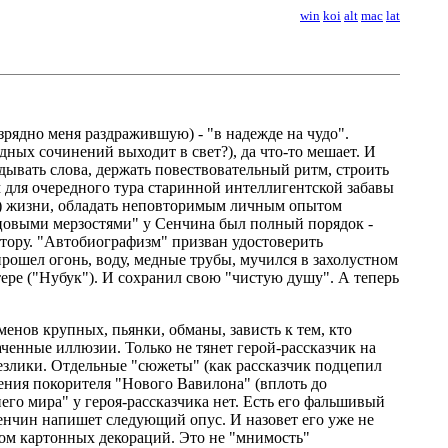
win
koi
alt
mac
lat
зрядно меня раздражившую) - "в надежде на чудо".
дных сочинений выходит в свет?), да что-то мешает. И
адывать слова, держать повествовательный ритм, строить
м для очередного тура старинной интеллигентской забавы
й) жизни, обладать неповторимым личным опытом
инцовыми мерзостями" у Сенчина был полный порядок -
втору. "Автобиографизм" призван удостоверить
 прошел огонь, воду, медные трубы, мучился в захолустном
тере ("Нубук"). И сохранил свою "чистую душу". А теперь
енов крупных, пьянки, обманы, зависть к тем, кто
аченные иллюзии. Только не тянет герой-рассказчик на
безлики. Отдельные "сюжеты" (как рассказчик подцепил
дения покорителя "Нового Вавилона" (вплоть до
его мира" у героя-рассказчика нет. Есть его фальшивый
Сенчин напишет следующий опус. И назовет его уже не
ором картонных декораций. Это не "мнимость"