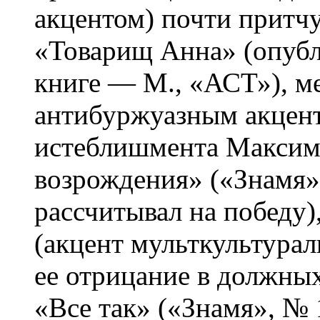
акцентом) почти притч
«Товарищ Анна» (опубл
книге — М., «АСТ»), м
антибуржуазным акцен
истеблишмента Максим
возрождения» («Знамя»,
рассчитывал на победу
(акцент мульткультурал
ее отрицание в должны
«Все так» («Знамя», №