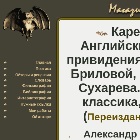
Каре
Английск
привидениях
Главная
Поэтика
Бриловой, 
Обзоры и рецензии
Словарь
Сухарева.
Фильмография
Библиография
классика,
Интернетография
Нужные ссылки
Мои работы
(
Переиздан
Об авторе
Александр