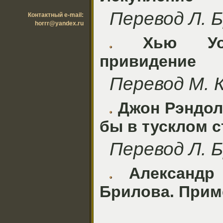
Перевод Л. 
Контактный e-mail:
horrr@yandex.ru
Хью Уо
привидение
Перевод М. 
Джон Рэндол
бы в тусклом с
Перевод Л. 
Александр
Брилова. Прим