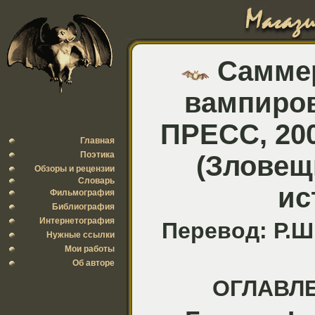
Саммер
вампиров
ПРЕСС, 2002
Главная
Поэтика
(Зловещ
Обзоры и рецензии
Словарь
ис
Фильмография
Библиография
Интернетография
Перевод: Р.Ш
Нужные ссылки
Мои работы
Об авторе
ОГЛАВЛ