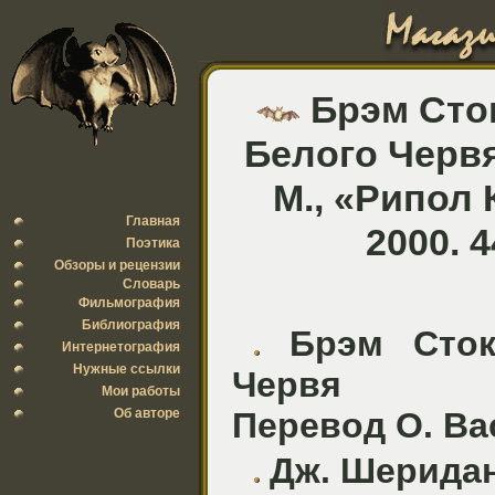
Брэм Сток
Белого Червя
М., «Рипол 
Главная
2000. 4
Поэтика
Обзоры и рецензии
Словарь
Фильмография
Библиография
Брэм Стоке
Интернетография
Нужные ссылки
Червя
Мои работы
Об авторе
Перевод О. Ва
Дж. Шеридан