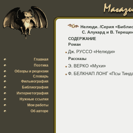
Нелюди. /Серия «Библиоте
С. Алукард и В. Терещенк
СОДЕРЖАНИЕ
Роман
Дж. РУССО «Нелюди»
Рассказы
Главная
Поэтика
Э. ВЕРКО «Мухи»
Обзоры и рецензии
Ф. БЕЛКНАП ЛОНГ «Псы Тинд
Словарь
Фильмография
Библиография
Интернетография
Нужные ссылки
Мои работы
Об авторе