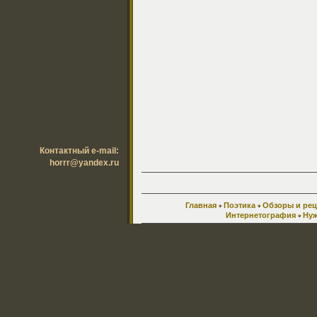
Контактный e-mail:
horrr@yandex.ru
Главная
Поэтика
Обзоры и ре
Интернетография
Нуж