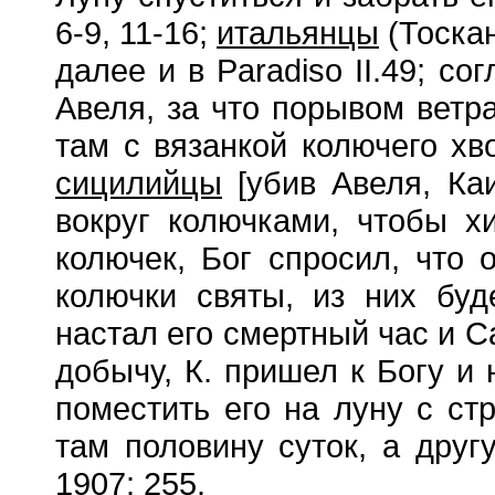
6-9, 11-16;
итальянцы
(Тоскан
далее и в Paradiso II.49; с
Авеля, за что порывом ветра
там с вязанкой колючего хво
сицилийцы
[убив Авеля, Ка
вокруг колючками, чтобы х
колючек, Бог спросил, что 
колючки святы, из них буд
настал его смертный час и С
добычу, К. пришел к Богу и
поместить его на луну с ст
там половину суток, а другу
1907: 255.