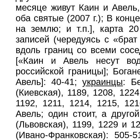
месяце живут Каин и Авель, 
оба святые (2007 г.); В кон
на землю; и т.п.], карта 2
записей (чередуясь с «брат 
вдоль границ со всеми сосед
[«Каин и Авель несут во
российской границы]; Боган
Авель]: 40-41;
украинцы
: Б
(Киевская), 1189, 1208, 122
1192, 1211, 1214, 1215, 12
Авель; один стоит, а другой
(Львовская), 1199, 1229 и 1
(Ивано-Франковская): 505-5