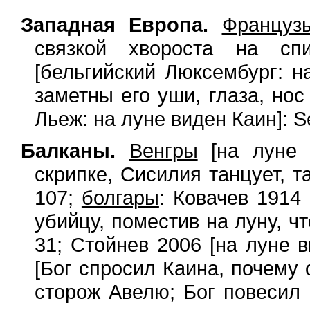
Западная Европа.
Француз
связкой хвороста на спи
[бельгийский Люксембург: н
заметны его уши, глаза, нос
Льеж: на луне виден Каин]: Séb
Балканы.
Венгры
[на луне 
скрипке, Сисилия танцует, т
107;
болгары
: Ковачев 1914
убийцу, поместив на луну, ч
31; Стойнев 2006 [на луне 
[Бог спросил Каина, почему 
сторож Авелю; Бог повесил 