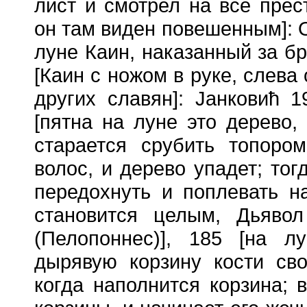
лист и смотрел на все пре
он там виден повешенным]: O
луне Каин, наказанный за бр
[Каин с ножом в руке, слева
других славян]: Jанковић 1
[пятна на луне это дерево,
старается срубить топоро
волос, и дерево упадет; тог
передохнуть и поплевать н
становится целым, Дьявол
(Пелопоннес)], 185 [на л
дырявую корзину кости сво
когда наполнится корзина; 