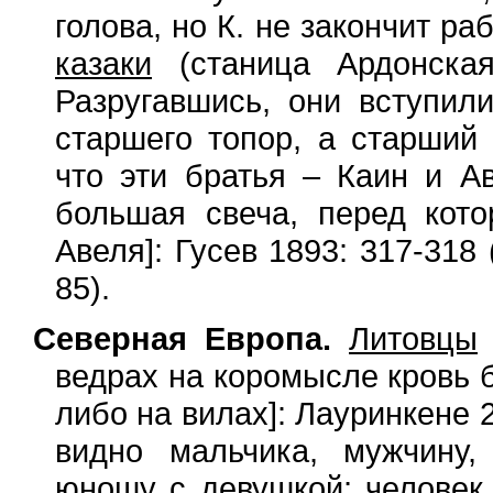
голова, но К. не закончит раб
казаки
(станица Ардонская
Разругавшись, они вступил
старшего топор, а старший 
что эти братья – Каин и Ав
большая свеча, перед кот
Авеля]: Гусев 1893: 317-318
85).
Северная Европа.
Литовцы
ведрах на коромысле кровь б
либо на вилах]: Лауринкене 
видно мальчика, мужчину,
юношу с девушкой; человек