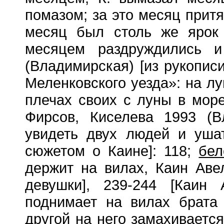
помазом; за это месяц притя
месяц был столь же ярок 
месяцем раздруждились и
(Владимирская) [из рукопи
Меленковского уезда»: на лу
плечах своих с луны в море
Фирсов, Киселева 1993 (В
увидеть двух людей и уша
сюжетом о Каине]: 118;
бел
держит на вилах, Каин Аве
девушки], 239-244 [Каин
поднимает на вилах брата 
другой на него замахиваетс