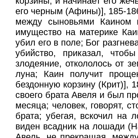
корзины, и начинает его жеч
его черным (Афины)], 185-18
между сыновьями Каином и
имущество на материке Каин
убил его в поле; Бог разгне
убийство, приказал, чтоб
злодеяние, откололось от зе
луна; Каин получит проще
бездонную корзину (Крит)], 1
своего брата Авеля и был пр
месяца; человек, говорят, с
брата; убегая, вскочил на 
виден всадник на лошади (На
Авель, не прекращая, между