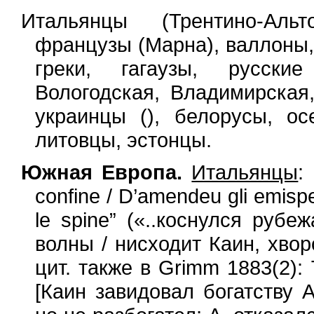
Итальянцы (Трентино-Альт
французы (Марна), валлоны,
греки, гагаузы, русские
Вологодская, Владимирская,
украинцы (), белорусы, ос
литовцы, эстонцы.
Южная Европа.
Итальянцы
:
confine / D’amendeu gli emisper
le spine” («..коснулся руб
волны / нисходит Каин, хвор
цит. также в Grimm 1883(2):
[Каин завидовал богатству 