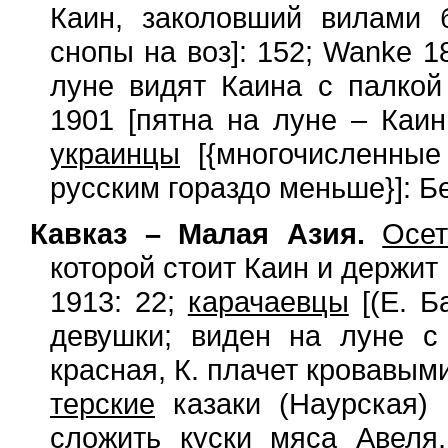
Каин, заколовший вилами 
снопы на воз]: 152; Wanke 1
луне видят Каина с палко
1901 [пятна на луне – Каин
украинцы
[{многочисленные
русским гораздо меньше}]: Б
Кавказ – Малая Азия.
Осе
которой стоит Каин и держит
1913: 22;
карачаевцы
[(Е. Б
девушки; виден на луне с
красная, К. плачет кровавым
терские
казаки (Наурская) 
сложить куски мяса Авеля