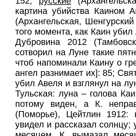
152;
русские
(Архангельска
картина убийства Каином А
(Архангельская, Шенгурский 
того момента, как Каин убил
Дубровина 2012 (Тамбовск
сотворил на Луне такие пятн
чтоб напоминали Каину о гре
ангел разнимает их]: 85; Свя
убил Авеля и взглянул на лу
Тульская: луна – голова Ка
потому виден, а К. непра
(Поморье), Цейтлин 1912:
увидел и рассказал солнцу; 
месяцем, К. вымазал меся