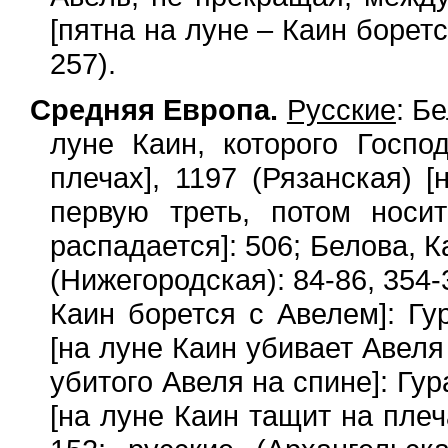
[пятна на луне – Каин борет
257).
Средняя Европа.
Русские
: Б
луне Каин, которого Госпо
плечах], 1197 (Рязанская) 
первую треть, потом носи
распадается]: 506; Белова, 
(Нижегородская): 84-86, 354
Каин борется с Авелем]: Гу
[на луне Каин убивает Авел
убитого Авеля на спине]: Гур
[на луне Каин тащит на плеч