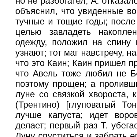
но не разбогател; А. отказа
объяснил, что увиденные во
тучные и тощие годы; после
целью завладеть накопле
одежду, положил на спину 
узнают; тот маг навстречу, 
что это Каин; Каин пришел пр
что Авель тоже любил не Бо
поэтому прощен; а проливши
луне со связкой хвороста, к
(Трентино) [глуповатый То
лучше капуста; идет воро
делает; первый раз Т. убега
Луну спуститься и забрать ег