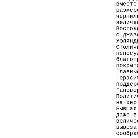
вместе
размер
чернил
величе
Восток
с джаз
Уфлянд
Столич
непосу
благоп
покрыт
Главны
Гераси
поддер
Ганове
Полити
на-хер
Бывшая
даже в
величе
вывоза
сообра