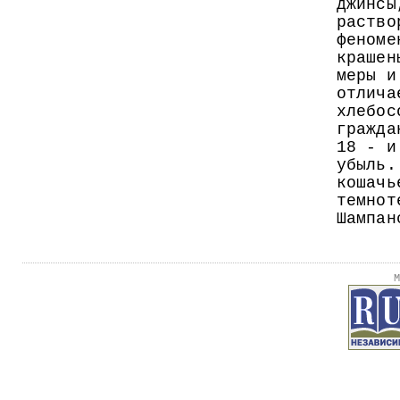
джинсы
раство
феноме
крашен
меры и
отлича
хлебос
гражда
18 - и
убыль.
кошачь
темнот
Шампан
М