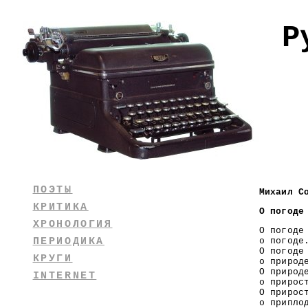
Р
ПОЭТЫ
Михаил С
КРИТИКА
О погоде
ХРОНОЛОГИЯ
О погоде
ПЕРИОДИКА
о погоде
О погоде
КРУГИ
о природ
О природ
INTERNET
о прирос
О прирос
о припло