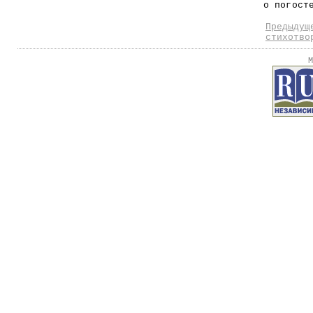
о погост
Предыдущ
стихотво
М