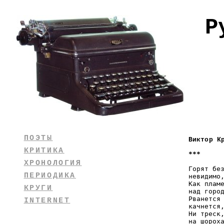
Р
ПОЭТЫ
Виктор К
КРИТИКА
***
ХРОНОЛОГИЯ
Горят без
ПЕРИОДИКА
невидимо,
Как пламе
КРУГИ
над город
Рванется 
INTERNET
качнется,
Ни треск,
на шороха