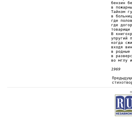
бензин бе
в пожарны
Тайком гу
в больниц
где полов
где догор
товарищи 
В книгохр
упругий п
когда сжи
входя вин
в родные 
в разверс
во мглу и
1969
Предыдущ
стихотво
М