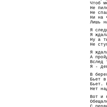
Чтоб м
Не пил
Не спа
Ни на 
Лишь н
Я след
Я ждал
Ну а т
Не сту
Я ждал
А прой
Вслед 
Я - де
В бере
Бьет в
Бьет. 
Нет на
Вот и 
Обещал
С перв