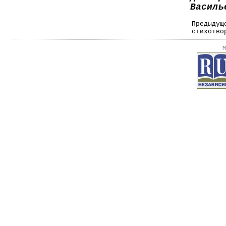
Василь
Предыдущ
стихотво
М