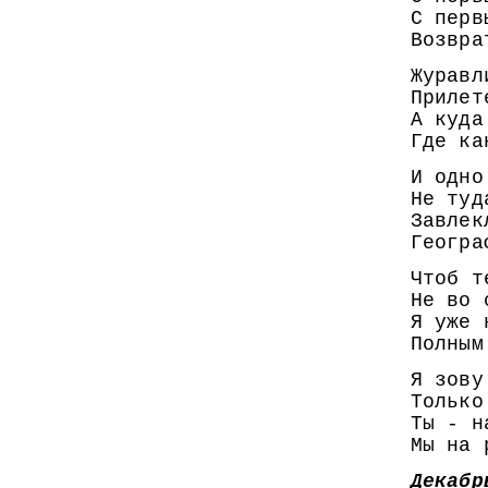
С перв
Возвра
Журавл
Прилет
А куда
Где ка
И одно
Не туд
Завлек
Геогра
Чтоб т
Не во 
Я уже 
Полным
Я зову
Только
Ты - н
Мы на 
Декабр