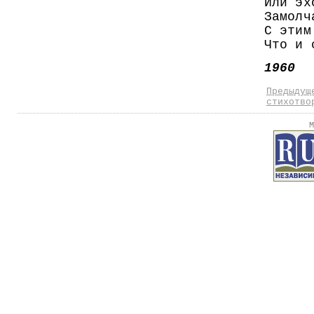
Или эх
Замолч
С этим
Что и 
1960
Предыдущ
стихотво
М