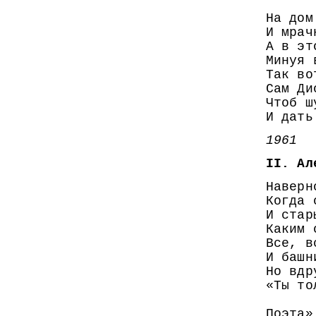
На дом
И мрач
А в эт
Минуя 
Так во
Сам Ди
Чтоб ш
И дать
1961
II. Ал
Наверн
Когда 
И стар
Каким 
Все, в
И башн
Но вдр
«Ты то
Поэта»