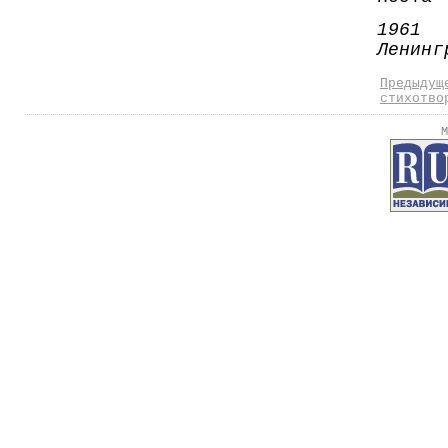
1961
Ленинг
Предыдущ
стихотво
М